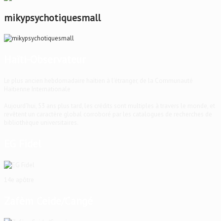
mikypsychotiquesmall
Haïti-Observateur
Le plus ancien hebdomadaire haïtien à l'étranger, de la Communauté
Haïtienne Internationale
Aujourd'hui, 53 ans plus tard, les crédits sont multiples à travers le monde, et
revêtent un caractère global corroboré par les catalogues de recherches de
bibliothèque universitaires.
EG Fidel
14e apôtre
Zafèm Ceide/Cangé