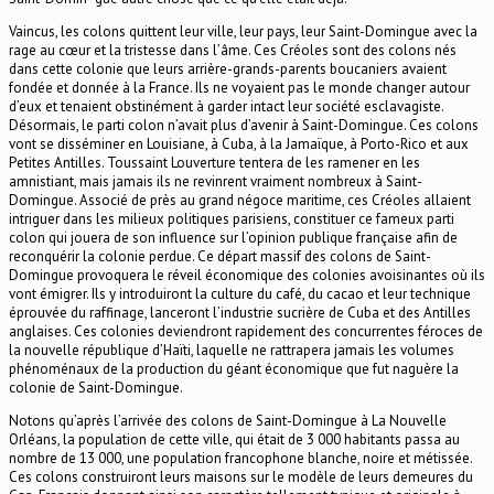
Vaincus, les colons quittent leur ville, leur pays, leur Saint-Domingue avec la
rage au cœur et la tristesse dans l’âme. Ces Créoles sont des colons nés
dans cette colonie que leurs arrière-grands-parents boucaniers avaient
fondée et donnée à la France. Ils ne voyaient pas le monde changer autour
d’eux et tenaient obstinément à garder intact leur société esclavagiste.
Désormais, le parti colon n’avait plus d’avenir à Saint-Domingue. Ces colons
vont se disséminer en Louisiane, à Cuba, à la Jamaïque, à Porto-Rico et aux
Petites Antilles. Toussaint Louverture tentera de les ramener en les
amnistiant, mais jamais ils ne revinrent vraiment nombreux à Saint-
Domingue. Associé de près au grand négoce maritime, ces Créoles allaient
intriguer dans les milieux politiques parisiens, constituer ce fameux parti
colon qui jouera de son influence sur l’opinion publique française afin de
reconquérir la colonie perdue. Ce départ massif des colons de Saint-
Domingue provoquera le réveil économique des colonies avoisinantes où ils
vont émigrer. Ils y introduiront la culture du café, du cacao et leur technique
éprouvée du raffinage, lanceront l’industrie sucrière de Cuba et des Antilles
anglaises. Ces colonies deviendront rapidement des concurrentes féroces de
la nouvelle république d’Haïti, laquelle ne rattrapera jamais les volumes
phénoménaux de la production du géant économique que fut naguère la
colonie de Saint-Domingue.
Notons qu’après l’arrivée des colons de Saint-Domingue à La Nouvelle
Orléans, la population de cette ville, qui était de 3 000 habitants passa au
nombre de 13 000, une population francophone blanche, noire et métissée.
Ces colons construiront leurs maisons sur le modèle de leurs demeures du