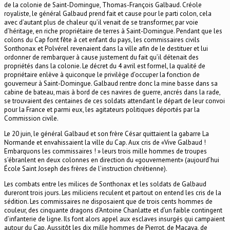
de la colonie de Saint-Domingue, Thomas-François Galbaud. Créole
royaliste, le général Galbaud prend fait et cause pour le parti colon, cela
avec d’autant plus de chaleur qu’il venait de se transformer, par voie
d’héritage, en riche propriétaire de terres à Saint-Domingue. Pendant que les
colons du Cap font fête à cet enfant du pays, les commissaires civils
Sonthonax et Polvérel revenaient dans la ville afin de le destituer et lui
ordonner de rembarquer à cause justement du fait qu’il détenait des
propriétés dans la colonie. Le décret du 4 avril est formel, la qualité de
propriétaire enlève à quiconque le privilège d’occuper la fonction de
gouverneur à Saint-Domingue. Galbaud rentre donc la mine basse dans sa
cabine de bateau, mais à bord de ces navires de guerre, ancrés dans la rade,
se trouvaient des centaines de ces soldats attendant le départ de leur convoi
pour la France et parmi eux, les agitateurs politiques déportés par la
Commission civile.
Le 20 juin, le général Galbaud et son frère César quittaient la gabarre La
Normande et envahissaient la ville du Cap. Aux cris de «Vive Galbaud !
Embarquons les commissaires ! » leurs trois mille hommes de troupes
s’ébranlent en deux colonnes en direction du «gouvernement» (aujourd’hui
École Saint Joseph des frères de l’instruction chrétienne).
Les combats entre les milices de Sonthonax et les soldats de Galbaud
dureront trois jours. Les miliciens reculent et partout on entend les cris de la
sédition. Les commissaires ne disposaient que de trois cents hommes de
couleur, des cinquante dragons d’Antoine Chanlatte et d’un faible contingent
d’infanterie de ligne. Ils font alors appel aux esclaves insurgés qui campaient
autour du Cap. Aussitôt les dix mille hommes de Pierrot, de Macaya, de