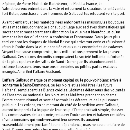
Zéphirin, de Pierre Michel, de Barthélémi, de Paul La France, de
Valmalheureux entrent dans la ville et retournent la situation. Ils enlèvent le
fort Belair, pourchassent les hommes de Galbaud, les refoulent vers le port.
Avant d’embarquer, les matelots ivres enfoncent les maisons, les boutiques
et les magasins, donnant le signal du pillage aux esclaves domestiques qui
saccagent et massacrent sans distinction. La ville n’est bientôt plus qu’un
immense brasier où règnent la confusion et l’épouvante. Deux jours plus
tard, ce sont les dragons de Martial Besse qui arriveront enfin et réussiront à
rétablir l’ordre dans la ville incendiée et aux rues encombrées de cadavres.
Voyant leur cause compromise, trois mille colons prennent le large avec
Galbaud. Ces colons déconfits composaient la société brillante et fortunée
de la plus opulente des villes de Saint-Domingue. Ils abandonnaient la
colonie, laissaient leurs maisons incendiées ou pillées parles esclaves
insurgés. Ainsi finit l’affaire Galbaud.
L’affaire Galbaud marque ce moment capital où le pou- voir blanc arrive à
son terme à Saint-Domingue
, où les Noirs et les Mulâtres (les futurs
Haïtiens), remplacent les Blancs créoles. Légitimes défenseurs des volontés
de l’Assemblée nationale, les Noirs et les Mulâtres prennent en charge
l’ordre constitutionnel et sont désormais les détenteurs de la puissance
publique. Les colons, en se mettant du côté de la sédition avec Galbaud,
auront tout perdu. La logique de leur coup d’État paraissait simple, chasser
les commissaires de la colonie, restaurer l’ordre ancien et balayer ces idées
révolutionnaires qui bouleversaient leur univers. Ils auraient
vraisemblablement proclamé leur indépendance, mais ne sauraient faire de
Saint-Domin- gue autre chose que ce qu’elle était déjà.