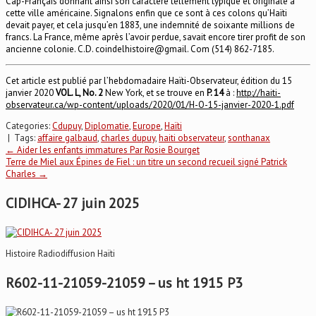
Cap-Français donnant ainsi son caractère tellement typique et originale à
cette ville américaine. Signalons enfin que ce sont à ces colons qu’Haïti
devait payer, et cela jusqu’en 1883, une indemnité de soixante millions de
francs. La France, même après l’avoir perdue, savait encore tirer profit de son
ancienne colonie. C.D. coindelhistoire@gmail. Com (514) 862-7185.
Cet article est publié par l’hebdomadaire Haïti-Observateur, édition du 15
janvier 2020
VOL. L, No. 2
New York, et se trouve en
P. 14
à :
http://haiti-
observateur.ca/wp-content/uploads/2020/01/H-O-15-janvier-2020-1.pdf
Categories:
Cdupuy
,
Diplomatie
,
Europe
,
Haïti
| Tags:
affaire galbaud
,
charles dupuy
,
haiti observateur
,
sonthanax
Post
←
Aider les enfants immatures Par Rosie Bourget
Terre de Miel aux Épines de Fiel : un titre un second recueil signé Patrick
Charles
→
navigation
CIDIHCA- 27 juin 2025
Histoire Radiodiffusion Haïti
R602-11-21059-21059 – us ht 1915 P3