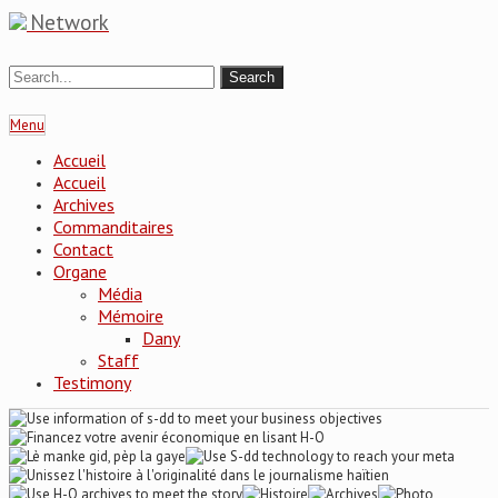
Network
Menu
Accueil
Accueil
Archives
Commanditaires
Contact
Organe
Média
Mémoire
Dany
Staff
Testimony