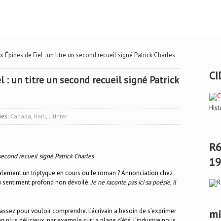
 Épines de Fiel : un titre un second recueil signé Patrick Charles
CI
l : un titre un second recueil signé Patrick
Hist
ies:
Canada
,
Haïti
,
LitInter
R6
 second recueil signé Patrick Charles
19
ralement un triptyque en cours ou le roman ? Annonciation chez
u sentiment profond non dévoilé.
Je ne raconte pas ici sa poésie, il
assez pour vouloir comprendre. L’écrivain a besoin de s’exprimer
mi
 plus délicieux, par exemple sur la plage d’été. L’industrie nous