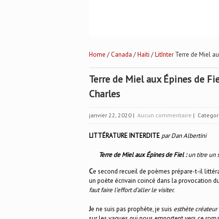
Home
/
Canada
/
Haïti
/
LitInter
Terre de Miel aux
Terre de Miel aux Épines de Fie
Charles
janvier 22, 2020
|
Aucun commentaire
| Categor
LITTÉRATURE INTERDITE
par Dan Albertini
Terre de Miel aux Épines de Fiel :
un titre un
C
e second recueil de poèmes prépare-t-il litté
un poète écrivain coincé dans la provocation d
faut faire l’effort d’aller le visiter.
J
e ne suis pas prophète, je suis
esthète créateur
sur les vagues qui nous emportent vers ce roman