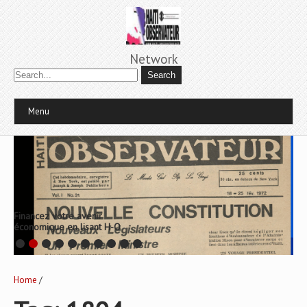
Network
Menu
Financez votre avenir
économique en lisant H-O
Home
/