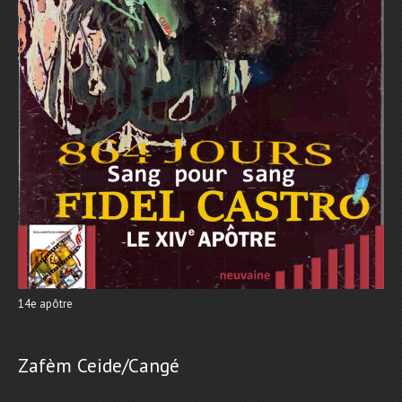
14e apôtre
Zafèm Ceide/Cangé