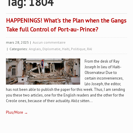
Tag: 1804
HAPPENINGS! What’s the Plan when the Gangs
Take full Control of Port-au- Prince?
mars 28, 2025
|
Aucun commentaire
| Categories:
Anglais
,
Diplomatie
,
Haïti
,
Politique
,
RAJ
From the desk of Ray
Joseph In lieu of Haïti-
Observateur Due to
certain inconveniences,
Léo Joseph, the editor,
has not been able to publish the paper for this week. Thus, I am sending
you these two articles, one for the English readers and the other for the
Creole ones, because of their actuality. Akòz sèten...
Plus/More →