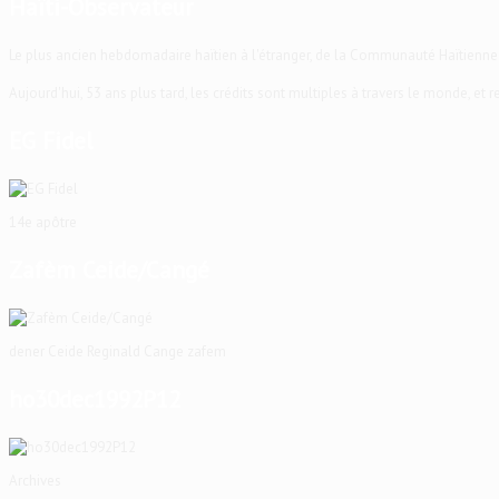
Haïti-Observateur
Le plus ancien hebdomadaire haïtien à l'étranger, de la Communauté Haïtienne
Aujourd'hui, 53 ans plus tard, les crédits sont multiples à travers le monde, et
EG Fidel
14e apôtre
Zafèm Ceide/Cangé
dener Ceide Reginald Cange zafem
ho30dec1992P12
Archives