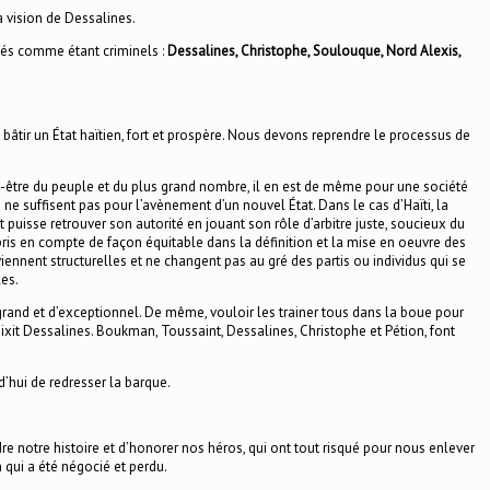
la vision de Dessalines.
tés comme étant criminels :
Dessalines, Christophe, Soulouque, Nord Alexis,
 bâtir un État haïtien, fort et prospère. Nous devons reprendre le processus de
 bien-être du peuple et du plus grand nombre, il en est de même pour une société
 ne suffisent pas pour l’avènement d’un nouvel État. Dans le cas d’Haïti, la
 puisse retrouver son autorité en jouant son rôle d’arbitre juste, soucieux du
pris en compte de façon équitable dans la définition et la mise en oeuvre des
ennent structurelles et ne changent pas au gré des partis ou individus qui se
les.
e grand et d’exceptionnel. De même, vouloir les trainer tous dans la boue pour
 Dixit Dessalines. Boukman, Toussaint, Dessalines, Christophe et Pétion, font
’hui de redresser la barque.
re notre histoire et d’honorer nos héros, qui ont tout risqué pour nous enlever
n qui a été négocié et perdu.