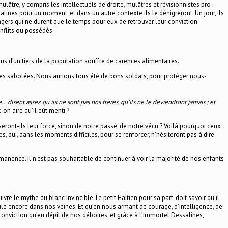
ulâtre, y compris les intellectuels de droite, mulâtres et révisionnistes pro-
lines pour un moment, et dans un autre contexte ils le dénigreront. Un jour, ils
gers qui ne durent que le temps pour eux de retrouver leur conviction
nflits ou possédés.
lus d’un tiers de la population souffre de carences alimentaires.
mêmes sabotées. Nous aurions tous été de bons soldats, pour protéger nous-
isent assez qu’ils ne sont pas nos frères, qu’ils ne le deviendront jamais ; et
-on dire qu’il eût menti ?
seront-ils leur force, sinon de notre passé, de notre vécu ? Voilà pourquoi ceux
 qui, dans les moments difficiles, pour se renforcer, n’hésiteront pas à dire
rmanence. Il n’est pas souhaitable de continuer à voir la majorité de nos enfants
re le mythe du blanc invincible. Le petit Haïtien pour sa part, doit savoir qu’il
le encore dans nos veines. Et qu’en nous armant de courage, d’intelligence, de
conviction qu’en dépit de nos déboires, et grâce à l’immortel Dessalines,