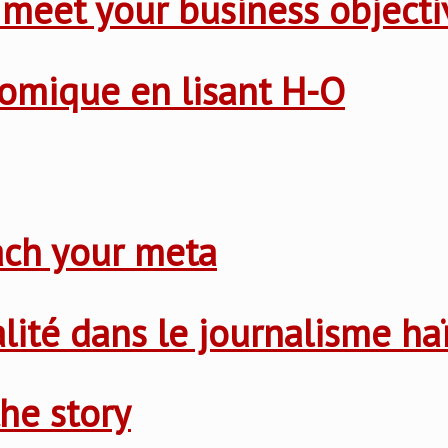
 meet your business objecti
nomique en lisant H-O
ach your meta
nalité dans le journalisme ha
he story