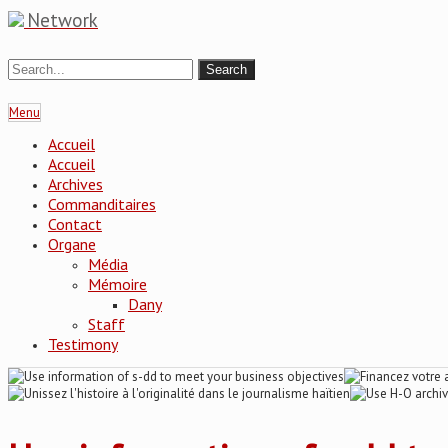
Network
Menu
Accueil
Accueil
Archives
Commanditaires
Contact
Organe
Média
Mémoire
Dany
Staff
Testimony