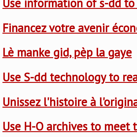
Use information of s-dd to
Financez votre avenir éco
Lè manke gid, pèp la gaye
Use S-dd technology to re
Unissez l'histoire à l'origi
Use H-O archives to meet t