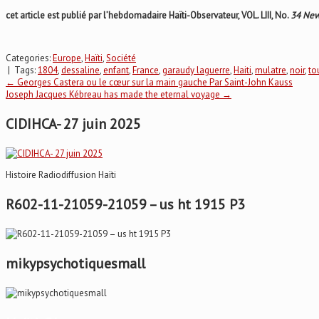
cet article est publié par l’hebdomadaire Haïti-Observateur, VOL. LIII, No.
34 New
Categories:
Europe
,
Haïti
,
Société
| Tags:
1804
,
dessaline
,
enfant
,
France
,
garaudy laguerre
,
Haiti
,
mulatre
,
noir
,
to
Post
←
Georges Castera ou le cœur sur la main gauche Par Saint-John Kauss
Joseph Jacques Kébreau has made the eternal voyage
→
navigation
CIDIHCA- 27 juin 2025
Histoire Radiodiffusion Haïti
R602-11-21059-21059 – us ht 1915 P3
mikypsychotiquesmall