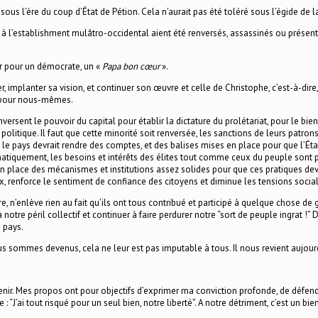
 sous l’ère du coup d’État de Pétion. Cela n’aurait pas été toléré sous l’égide de 
 l’establishment mulâtro-occidental aient été renversés, assassinés ou présen
er pour un démocrate, un «
Papa bon cœur
».
, implanter sa vision, et continuer son œuvre et celle de Christophe, c’est-à-dire,
et pour nous-mêmes.
 renversent le pouvoir du capital pour établir la dictature du prolétariat, pour le
litique. Il faut que cette minorité soit renversée, les sanctions de leurs patrons
le pays devrait rendre des comptes, et des balises mises en place pour que l’État
tématiquement, les besoins et intérêts des élites tout comme ceux du peuple sont 
n place des mécanismes et institutions assez solides pour que ces pratiques devi
ux, renforce le sentiment de confiance des citoyens et diminue les tensions socia
ire, n’enlève rien au fait qu’ils ont tous contribué et participé à quelque chose d
notre péril collectif et continuer à faire perdurer notre “sort de peuple ingrat !”
 pays.
sommes devenus, cela ne leur est pas imputable à tous. Il nous revient aujourd
enir. Mes propos ont pour objectifs d’exprimer ma conviction profonde, de défend
 “J’ai tout risqué pour un seul bien, notre liberté”. A notre détriment, c’est un bie