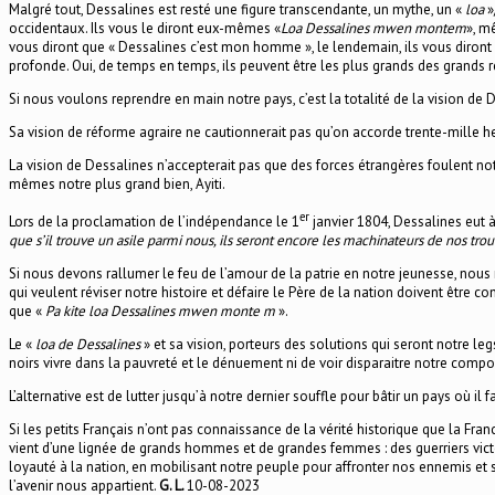
Malgré tout, Dessalines est resté une figure transcendante, un mythe, un «
loa
»
occidentaux. Ils vous le diront eux-mêmes «
Loa Dessalines mwen montem
», m
vous diront que « Dessalines c’est mon homme », le lendemain, ils vous diront
profonde. Oui, de temps en temps, ils peuvent être les plus grands des grands 
Si nous voulons reprendre en main notre pays, c’est la totalité de la vision de 
Sa vision de réforme agraire ne cautionnerait pas qu’on accorde trente-mille hec
La vision de Dessalines n’accepterait pas que des forces étrangères foulent not
mêmes notre plus grand bien, Ayiti.
er
Lors de la proclamation de l’indépendance le 1
janvier 1804, Dessalines eut à 
que s’il trouve un asile parmi nous, ils seront encore les machinateurs de nos trou
Si nous devons rallumer le feu de l’amour de la patrie en notre jeunesse, nous n
qui veulent réviser notre histoire et défaire le Père de la nation doivent être 
que «
Pa kite loa Dessalines mwen monte m
».
Le «
loa de Dessalines
» et sa vision, porteurs des solutions qui seront notre le
noirs vivre dans la pauvreté et le dénuement ni de voir disparaitre notre compos
L’alternative est de lutter jusqu’à notre dernier souffle pour bâtir un pays où il 
Si les petits Français n’ont pas connaissance de la vérité historique que la Fran
vient d’une lignée de grands hommes et de grandes femmes : des guerriers victo
loyauté à la nation, en mobilisant notre peuple pour affronter nos ennemis et s
l’avenir nous appartient.
G. L.
10-08-2023