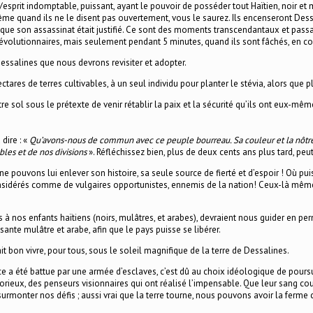
/esprit indomptable, puissant, ayant le pouvoir de posséder tout Haïtien, noir et m
ême quand ils ne le disent pas ouvertement, vous le saurez. Ils encenseront Dessa
 que son assassinat était justifié. Ce sont des moments transcendantaux et passa
révolutionnaires, mais seulement pendant 5 minutes, quand ils sont fâchés, en co
Dessalines que nous devrons revisiter et adopter.
tares de terres cultivables, à un seul individu pour planter le stévia, alors que p
re sol sous le prétexte de venir rétablir la paix et la sécurité qu’ils ont eux-
dire : «
Qu’avons-nous de commun avec ce peuple bourreau. Sa couleur et la nôtre… d
bles et de nos divisions
». Réfléchissez bien, plus de deux cents ans plus tard, peut
e pouvons lui enlever son histoire, sa seule source de fierté et d’espoir ! Où pui
considérés comme de vulgaires opportunistes, ennemis de la nation! Ceux-là mêmes,
gs à nos enfants haïtiens (noirs, mulâtres, et arabes), devraient nous guider en pe
ante mulâtre et arabe, afin que le pays puisse se libérer.
fait bon vivre, pour tous, sous le soleil magnifique de la terre de Dessalines.
ce a été battue par une armée d’esclaves, c’est dû au choix idéologique de poursuiv
rieux, des penseurs visionnaires qui ont réalisé l’impensable. Que leur sang cou
urmonter nos défis ; aussi vrai que la terre tourne, nous pouvons avoir la ferme 