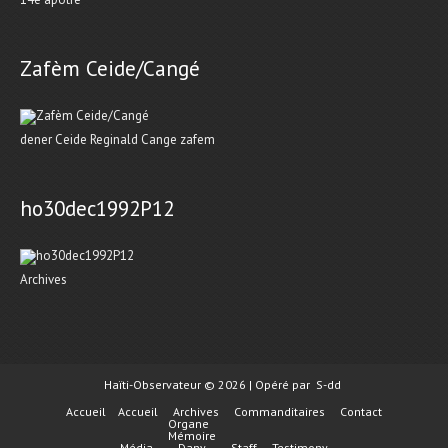
Zafèm Ceide/Cangé
dener Ceide Reginald Cange zafem
ho30dec1992P12
Archives
Haïti-Observateur © 2026 | Opéré par
S-dd
Accueil
Accueil
Archives
Commanditaires
Contact
Organe
Mémoire
Média
Dany
Staff
Testimony