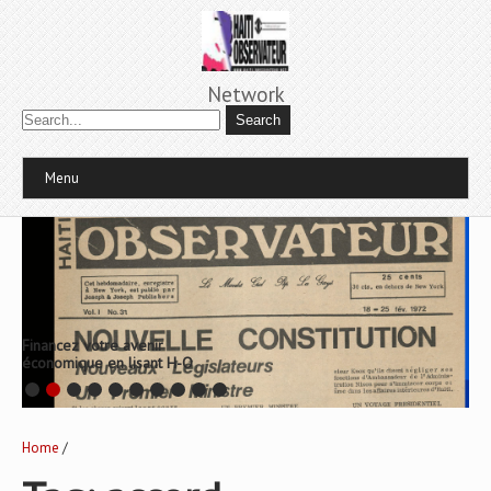
Network
Menu
Financez votre avenir
économique en lisant H-O
Home
/