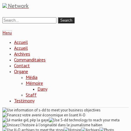
Network
Menu
Accueil
Accueil
Archives
Commanditaires
Contact
Organe
Média
Mémoire
Dany
Staff
Testimony