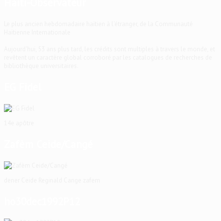
Haïti-Observateur
Le plus ancien hebdomadaire haïtien à l'étranger, de la Communauté
Haïtienne Internationale
Aujourd'hui, 53 ans plus tard, les crédits sont multiples à travers le monde, et
revêtent un caractère global corroboré par les catalogues de recherches de
bibliothèque universitaires.
EG Fidel
14e apôtre
Zafèm Ceide/Cangé
dener Ceide Reginald Cange zafem
ho30dec1992P12