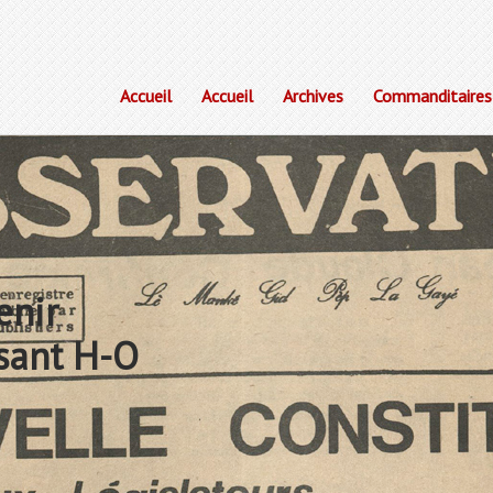
Accueil
Accueil
Archives
Commanditaires
enir
sant H-O