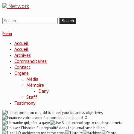
Network
Menu
Accueil
Accueil
Archives
Commanditaires
Contact
Organe
Média
Mémoire
Dany
Staff
Testimony