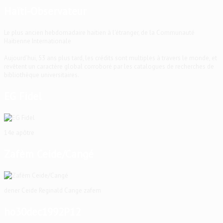
Haïti-Observateur
Le plus ancien hebdomadaire haïtien à l'étranger, de la Communauté
Haïtienne Internationale
Aujourd'hui, 53 ans plus tard, les crédits sont multiples à travers le monde, et
revêtent un caractère global corroboré par les catalogues de recherches de
bibliothèque universitaires.
EG Fidel
14e apôtre
Zafèm Ceide/Cangé
dener Ceide Reginald Cange zafem
ho30dec1992P12