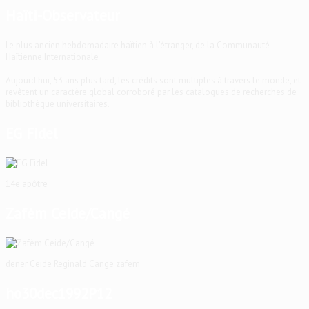
Haïti-Observateur
Le plus ancien hebdomadaire haïtien à l'étranger, de la Communauté
Haïtienne Internationale
Aujourd'hui, 53 ans plus tard, les crédits sont multiples à travers le monde, et
revêtent un caractère global corroboré par les catalogues de recherches de
bibliothèque universitaires.
EG Fidel
14e apôtre
Zafèm Ceide/Cangé
dener Ceide Reginald Cange zafem
ho30dec1992P12