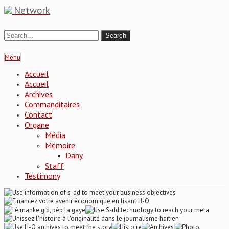
Network
Menu
Accueil
Accueil
Archives
Commanditaires
Contact
Organe
Média
Mémoire
Dany
Staff
Testimony