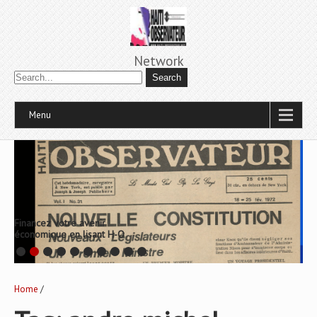
Network
Menu
Financez votre avenir
économique en lisant H-O
Home
/