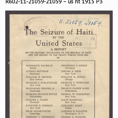
R602-11-21059-21059 – us ht 1915 P3