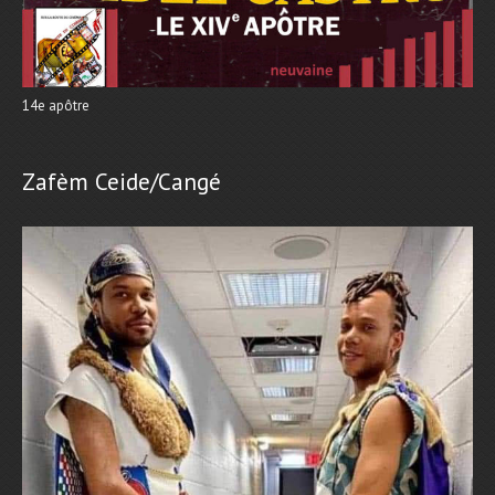
14e apôtre
Zafèm Ceide/Cangé