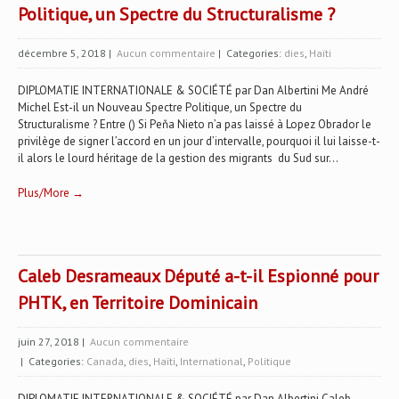
Politique, un Spectre du Structuralisme ?
décembre 5, 2018
|
Aucun commentaire
| Categories:
dies
,
Haïti
DIPLOMATIE INTERNATIONALE & SOCIÉTÉ par Dan Albertini Me André
Michel Est-il un Nouveau Spectre Politique, un Spectre du
Structuralisme ? Entre () Si Peňa Nieto n’a pas laissé à Lopez Obrador le
privilège de signer l’accord en un jour d’intervalle, pourquoi il lui laisse-t-
il alors le lourd héritage de la gestion des migrants du Sud sur...
Plus/More →
Caleb Desrameaux Député a-t-il Espionné pour
PHTK, en Territoire Dominicain
juin 27, 2018
|
Aucun commentaire
| Categories:
Canada
,
dies
,
Haïti
,
International
,
Politique
DIPLOMATIE INTERNATIONALE & SOCIÉTÉ par Dan Albertini Caleb