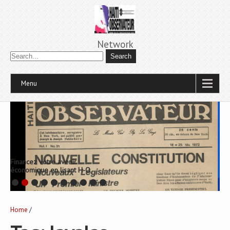
Network
Menu
Lè manke gid, pèp la gaye
Home
/