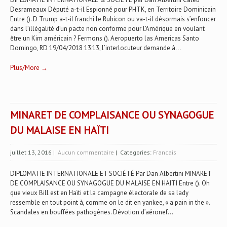
Desrameaux Député a-t-il Espionné pour PHTK, en Territoire Dominicain
Entre (). D Trump a-t-il franchi le Rubicon ou va-t-il désormais s’enfoncer
dans l’illégalité d’un pacte non conforme pour l’Amérique en voulant
être un Kim américain ? Fermons (). Aeropuerto las Americas Santo
Domingo, RD 19/04/2018 13:13, l’interlocuteur demande à...
Plus/More →
MINARET DE COMPLAISANCE OU SYNAGOGUE
DU MALAISE EN HAÏTI
juillet 13, 2016
|
Aucun commentaire
| Categories:
Francais
DIPLOMATIE INTERNATIONALE ET SOCIÉTÉ Par Dan Albertini MINARET
DE COMPLAISANCE OU SYNAGOGUE DU MALAISE EN HAÏTI Entre (). Oh
que vieux Bill est en Haïti et la campagne électorale de sa lady
ressemble en tout point à, comme on le dit en yankee, « a pain in the ».
Scandales en bouffées pathogènes. Dévotion d’aéronef...