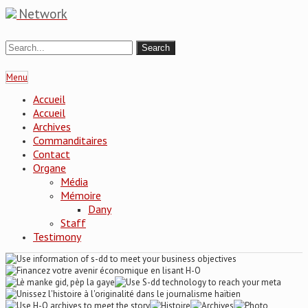
Network
Menu
Accueil
Accueil
Archives
Commanditaires
Contact
Organe
Média
Mémoire
Dany
Staff
Testimony