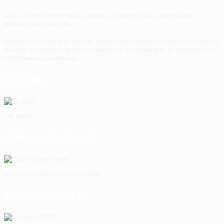
Le plus ancien hebdomadaire haïtien à l'étranger, de la Communauté
Haïtienne Internationale
Aujourd'hui, 53 ans plus tard, les crédits sont multiples à travers le monde, et
revêtent un caractère global corroboré par les catalogues de recherches de
bibliothèque universitaires.
EG Fidel
14e apôtre
Zafèm Ceide/Cangé
dener Ceide Reginald Cange zafem
ho30dec1992P12