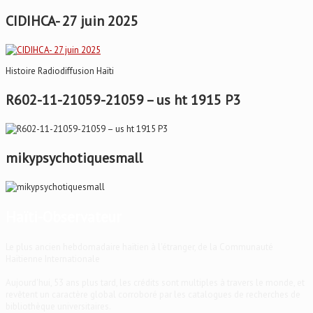
CIDIHCA- 27 juin 2025
Histoire Radiodiffusion Haïti
R602-11-21059-21059 – us ht 1915 P3
mikypsychotiquesmall
Haïti-Observateur
Le plus ancien hebdomadaire haïtien à l'étranger, de la Communauté
Haïtienne Internationale
Aujourd'hui, 53 ans plus tard, les crédits sont multiples à travers le monde, et
revêtent un caractère global corroboré par les catalogues de recherches de
bibliothèque universitaires.