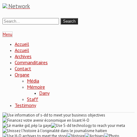
Network
Menu
Accueil
Accueil
Archives
Commanditaires
Contact
Organe
Média
Mémoire
Dany
Staff
Testimony