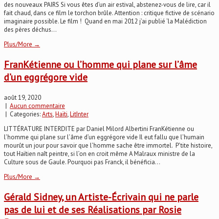
des nouveaux PAIRS Si vous êtes d’un air estival, abstenez-vous de lire, car il
fait chaud, dans ce film le torchon brûle. Attention : critique fictive de scénario
imaginaire possible. Le film ! Quand en mai 2012 j’ai publié ‘la Malédiction
des pères déchus...
Plus/More →
FranKétienne ou l’homme qui plane sur l’âme
d’un eggrégore vide
août 19, 2020
|
Aucun commentaire
| Categories:
Arts
,
Haïti
,
LitInter
LITTÉRATURE INTERDITE par Daniel Milord Albertini FranKétienne ou
l’homme qui plane sur l’âme d’un eggrégore vide Il eut fallu que l’humain
mourût un jour pour savoir que l’homme sache être immortel. P’tite histoire,
tout Haïtien naît peintre, si l’on en croit même A Malraux ministre de la
Culture sous de Gaule. Pourquoi pas Franck, il bénéficia...
Plus/More →
Gérald Sidney, un Artiste-Écrivain qui ne parle
pas de lui et de ses Réalisations par Rosie