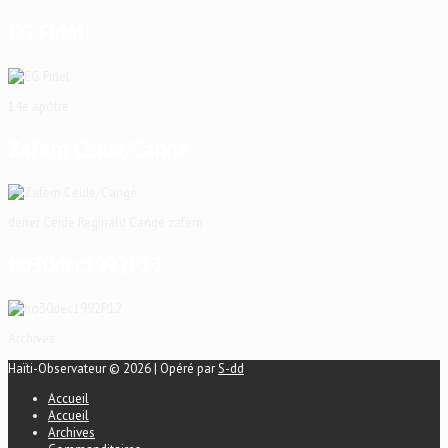
EG Fidel
14e apôtre
Zafèm Ceide/Cangé
dener Ceide Reginald Cange zafem
ho30dec1992P12
Archives
Haïti-Observateur © 2026 | Opéré par
S-dd
Accueil
Accueil
Archives