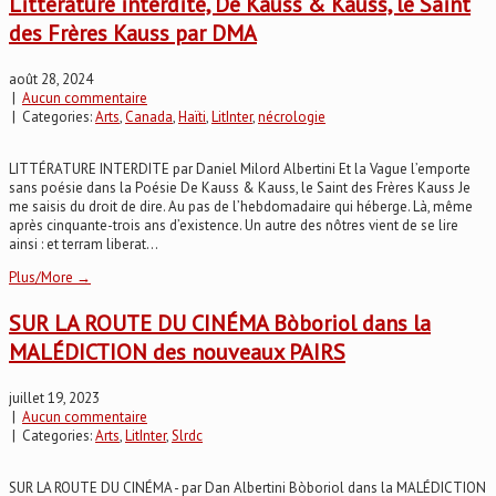
Littérature interdite, De Kauss & Kauss, le Saint
des Frères Kauss par DMA
août 28, 2024
|
Aucun commentaire
| Categories:
Arts
,
Canada
,
Haïti
,
LitInter
,
nécrologie
LITTÉRATURE INTERDITE par Daniel Milord Albertini Et la Vague l’emporte
sans poésie dans la Poésie De Kauss & Kauss, le Saint des Frères Kauss Je
me saisis du droit de dire. Au pas de l’hebdomadaire qui héberge. Là, même
après cinquante-trois ans d’existence. Un autre des nôtres vient de se lire
ainsi : et terram liberat...
Plus/More →
SUR LA ROUTE DU CINÉMA Bòboriol dans la
MALÉDICTION des nouveaux PAIRS
juillet 19, 2023
|
Aucun commentaire
| Categories:
Arts
,
LitInter
,
Slrdc
SUR LA ROUTE DU CINÉMA - par Dan Albertini Bòboriol dans la MALÉDICTION