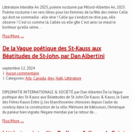
Littérature Interdite An 2025, poème nocturne par Milord-Albertini An, 2025.
Poème nocturne-I en vers libres pour les femmes de la fête des mères Celle
qui dort ne sommeille - elle rêve ! Celle qui s’endort ne rêve pas, elle
observe ! C’est ici comme là, l’allée où elle gîte C’est ainsi se meut le
bonheur qu’elle sème...
Plus/More →
De la Vague poétique des St-Kauss aux
Béatitudes de St-John, par Dan Albertini
septembre 12, 2024
|
Aucun commentaire
| Categories:
Arts
,
Canada
,
dies
,
Haïti
,
Littérature
DIPLOMATIE INTERNATIONALE & SOCIÉTÉ par Dan Albertini De la Vague
poétique des St-Kauss aux Béatitudes de St-John De Kauss & Kauss, le Saint
des Frères Kauss Entre (), les blanchisseries chinoises depuis l’aube du
cowboy dans la construction de la ville. Mémoire de bâtisseurs, l’Amérique
du parieur bien ingrate. Negare mendax par Le retour de...
Plus/More →