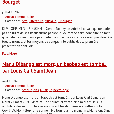
Bourget
juillet 1, 2020
|
Aucun commentaire
| Categories:
Arts
,
Littérature
,
Musique
,
R Bourget
DÉVELOPPEMENT PERSONNEL Gérald Sidney, un Artiste-Écrivain qui ne parle
pas de lui et de ses Réalisations par Rosie Bourget Se faire connaître en tant
qu’artiste ne s’improvise pas. Parler de soi et de ses œuvres n’est pas donné à
tout le monde, et les moyens de conquérir le public dès la première
présentation sont loin...
Plus/More →
Manu Dibango est mort, un baobab est tombé…
par Louis Carl Saint Jean
avril 1, 2020
|
Aucun commentaire
| Categories:
Afrique
,
Arts
,
Musique
,
nécrologie
Manu Dibango est mort, un baobab est tombé... par Louis Carl Saint Jean
Mardi 24 mars 2020. Vingt-et-une heures et trente-cinq minutes. Je suis
agglutiné devant mon téléviseur, suivant les dernières nouvelles sur le
Covid-19. Mon téléphone sonne... Ma bonne amie ivoirienne, Marie Angéline