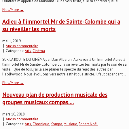
Ouattara m’appelle de Maryland. D’une voix triste, elle m’apprend que le...
Plus/More →
Adieu à l’immortel Mr de Sainte-Colombe qui a
su réveiller les morts
mai 1, 2019
|
Aucun commentaire
| Categories:
Arts
,
Cinéma
SUR LA ROUTE DU CINÉMA par Dan Albertini Au Revoir à Un Immortel Adieu à
l’immortel Mr de Sainte-Colombe qui a su réveiller les morts par le son de sa
viole. Que de fois, j’ai laissé planer le spectre du rejet des autres par
Haollywood. Nous évoluons vers notre esthétique stricte. Il faut cependant...
Plus/More →
Nouveau plan de production musicale des
groupes musicaux compas….
mars 10, 2018
|
Aucun commentaire
| Categories:
Arts
,
Chronique
,
Kompa
,
Musique
,
Robert Noël