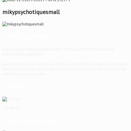
mikypsychotiquesmall
Haïti-Observateur
Le plus ancien hebdomadaire haïtien à l'étranger, de la Communauté
Haïtienne Internationale
Aujourd'hui, 53 ans plus tard, les crédits sont multiples à travers le monde, et
revêtent un caractère global corroboré par les catalogues de recherches de
bibliothèque universitaires.
EG Fidel
14e apôtre
Zafèm Ceide/Cangé