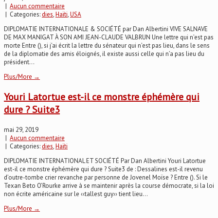
|
Aucun commentaire
| Categories:
dies
,
Haïti
,
USA
DIPLOMATIE INTERNATIONALE & SOCIÉTÉ par Dan Albertini VIVE SALNAVE
DE MAX MANIGAT À SON AMI JEAN-CLAUDE VALBRUN Une lettre qui n’est pas
morte Entre (), si j’ai écrit la lettre du sénateur qui n’est pas lieu, dans le sens
de la diplomatie des amis éloignés, il existe aussi celle qui n’a pas lieu du
président...
Plus/More →
Youri Latortue est-il ce monstre éphémère qui
dure ? Suite3
mai 29, 2019
|
Aucun commentaire
| Categories:
dies
,
Haïti
DIPLOMATIE INTERNATIONAL ET SOCIÉTÉ Par Dan Albertini Youri Latortue
est-il ce monstre éphémère qui dure ? Suite3 de : Dessalines est-il revenu
d’outre-tombe crier revanche par personne de Jovenel Moïse ? Entre (). Si le
Texan Beto O’Rourke arrive à se maintenir après la course démocrate, si la loi
non écrite américaine sur le ‹‹tallest guy›› tient lieu...
Plus/More →