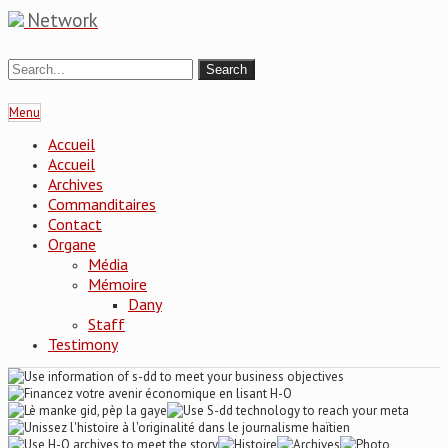
Network
Menu
Accueil
Accueil
Archives
Commanditaires
Contact
Organe
Média
Mémoire
Dany
Staff
Testimony