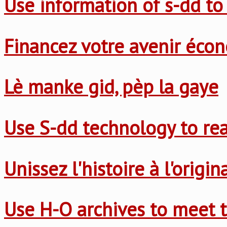
Use information of s-dd to
Financez votre avenir éco
Lè manke gid, pèp la gaye
Use S-dd technology to re
Unissez l'histoire à l'origi
Use H-O archives to meet t