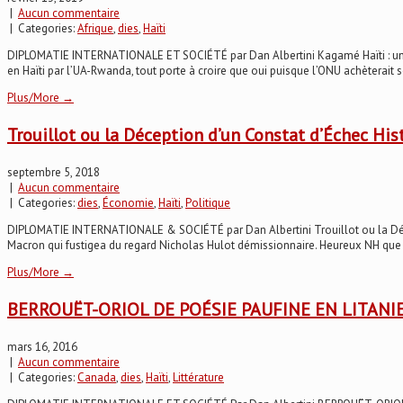
|
Aucun commentaire
| Categories:
Afrique
,
dies
,
Haïti
DIPLOMATIE INTERNATIONALE ET SOCIÉTÉ par Dan Albertini Kagamé Haïti : une Vi
en Haïti par l’UA-Rwanda, tout porte à croire que oui puisque l’ONU achèterait s
Plus/More →
Trouillot ou la Déception d’un Constat d’Échec His
septembre 5, 2018
|
Aucun commentaire
| Categories:
dies
,
Économie
,
Haïti
,
Politique
DIPLOMATIE INTERNATIONALE & SOCIÉTÉ par Dan Albertini Trouillot ou la Décept
Macron qui fustigea du regard Nicholas Hulot démissionnaire. Heureux NH que la-b
Plus/More →
BERROUËT-ORIOL DE POÉSIE PAUFINE EN LITANI
mars 16, 2016
|
Aucun commentaire
| Categories:
Canada
,
dies
,
Haïti
,
Littérature