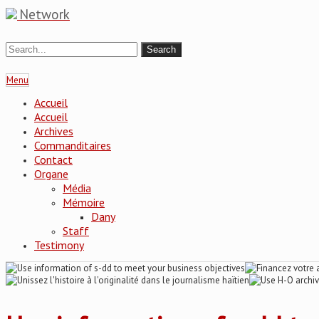
Network
Menu
Accueil
Accueil
Archives
Commanditaires
Contact
Organe
Média
Mémoire
Dany
Staff
Testimony