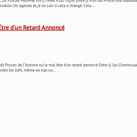
ÉSIE PAUFINE EN LITANIE POLITIQUE Entre (). Port-au-Prince une habitude, fair
sation. Un agenda et, je ne sais si cela a changé. Cela...
 Être d’un Retard Annoncé
cès de l’histoire ou le mal être d’un retard annoncé Entre (). Les Dominicains 
ntre les Juifs, même en Iran ou...