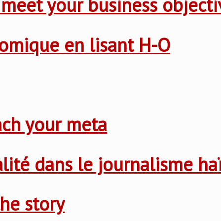
 meet your business objecti
nomique en lisant H-O
ach your meta
nalité dans le journalisme ha
he story