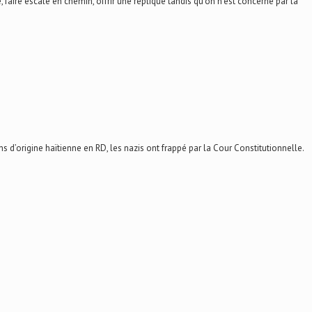
e escale en chemin, offrir une réplique tandis qu’on n’est concerné par la
d’origine haïtienne en RD, les nazis ont frappé par la Cour Constitutionnelle.