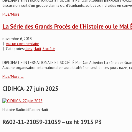
DIPLOMATIE INTERNATIONALE ET SOCIÉTÉ Par Dan Albertini BERROUËT-ORIOL DE PO
discussion, soit d’un groupe d’amis ou, d’étudiants, soit deux individus en conver
Plus/More →
La Série des Grands Procès de l’Histoire ou le Mal
novembre 6, 2013
|
Aucun commentaire
| Categories:
dies
,
Haïti
,
Société
DIPLOMATIE INTERNATIONALE ET SOCIÉTÉ Par Dan Albertini La série des Grands Pro
Aucune organisation internationale n’aurait toléré un seul de ces jours nazis, co
Plus/More →
CIDIHCA- 27 juin 2025
Histoire Radiodiffusion Haïti
R602-11-21059-21059 – us ht 1915 P3