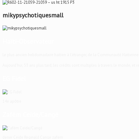
mikypsychotiquesmall
Haïti-Observateur
Le plus ancien hebdomadaire haïtien à l'étranger, de la Communauté Haïtienne
Aujourd'hui, 53 ans plus tard, les crédits sont multiples à travers le monde, et
EG Fidel
14e apôtre
Zafèm Ceide/Cangé
dener Ceide Reginald Cange zafem