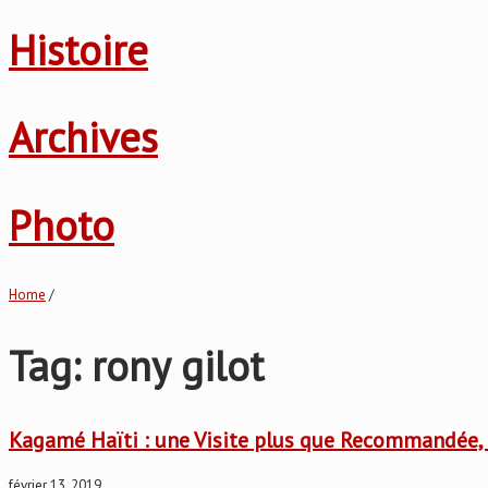
Histoire
Archives
Photo
Home
/
Tag: rony gilot
Kagamé Haïti : une Visite plus que Recommandée, 
février 13, 2019