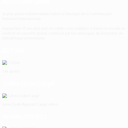
Haïti-Observateur
Le plus ancien hebdomadaire haïtien à l'étranger, de la Communauté
Haïtienne Internationale
Aujourd'hui, 53 ans plus tard, les crédits sont multiples à travers le monde, et
revêtent un caractère global corroboré par les catalogues de recherches de
bibliothèque universitaires.
EG Fidel
14e apôtre
Zafèm Ceide/Cangé
dener Ceide Reginald Cange zafem
ho30dec1992P12