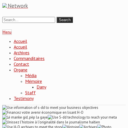
Network
Menu
Accueil
Accueil
Archives
Commanditaires
Contact
Organe
Média
Mémoire
Dany
Staff
Testimony