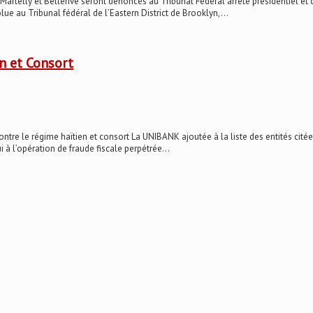
t Bellerive seront dénoncés au Tribunal Fédéral arrêté présidentiel et circulair
ue au Tribunal fédéral de l’Eastern District de Brooklyn,...
n et Consort
e régime haïtien et consort La UNIBANK ajoutée à la liste des entités citées
 à l’opération de fraude fiscale perpétrée...