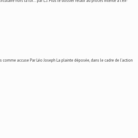
e hors la loi... par L.J. Plus le dossier relatif au procès intenté à l’ex-
 comme accuse Par Léo Joseph La plainte déposée, dans le cadre de l’action