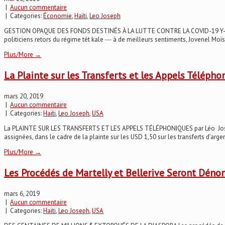
|
Aucun commentaire
| Categories:
Économie
,
Haïti
,
Leo Joseph
GESTION OPAQUE DES FONDS DESTINÉS À LA LUTTE CONTRE LA COVID-19 Y-a-t-il c
politiciens retors du régime tèt kale ― à de meilleurs sentiments, Jovenel Moïs
Plus/More →
La Plainte sur les Transferts et les Appels Télépho
mars 20, 2019
|
Aucun commentaire
| Categories:
Haïti
,
Leo Joseph
,
USA
La PLAINTE SUR LES TRANSFERTS ET LES APPELS TÉLÉPHONIQUES par Léo Joseph Pr
assignées, dans le cadre de la plainte sur les USD 1,50 sur les transferts d’arge
Plus/More →
Les Procédés de Martelly et Bellerive Seront Déno
mars 6, 2019
|
Aucun commentaire
| Categories:
Haïti
,
Leo Joseph
,
USA