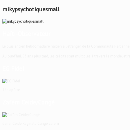
mikypsychotiquesmall
Haïti-Observateur
Le plus ancien hebdomadaire haïtien à l'étranger, de la Communauté Haïtienne
Aujourd'hui, 53 ans plus tard, les crédits sont multiples à travers le monde, et
EG Fidel
14e apôtre
Zafèm Ceide/Cangé
dener Ceide Reginald Cange zafem