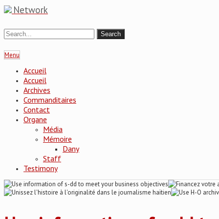
Network
Menu
Accueil
Accueil
Archives
Commanditaires
Contact
Organe
Média
Mémoire
Dany
Staff
Testimony