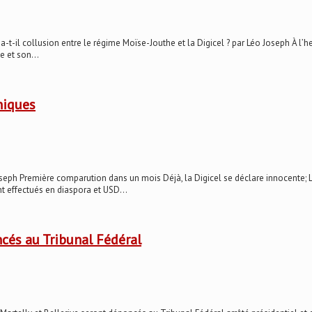
ollusion entre le régime Moïse-Jouthe et la Digicel ? par Léo Joseph À l’heu
e et son...
niques
emière comparution dans un mois Déjà, la Digicel se déclare innocente; La Unib
nt effectués en diaspora et USD...
ncés au Tribunal Fédéral