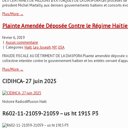
DES CENTAINES DE MILLIONS $ EXTORQUÉS DE LA DIASPORA Les procédés de Martelly e
président Michel Martelly, aux derniers gouvernements haïtiens et consorts évol
Plus/More →
Plainte Amendée Déposée Contre le Régime Haïtie
février 6, 2019
|
Aucun commentaire
| Categories:
Haïti
,
Leo Joseph
,
NY
,
USA
FRAUDE FISCALE AU DÉTRIMENT DE LA DIASPORA Plainte amendée déposée contre l
collective intentée contre le gouvernement haïtien et les entités servant d’appui
Plus/More →
CIDIHCA- 27 juin 2025
Histoire Radiodiffusion Haïti
R602-11-21059-21059 – us ht 1915 P3