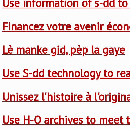
Use information of s-dd to
Financez votre avenir éco
Lè manke gid, pèp la gaye
Use S-dd technology to re
Unissez l'histoire à l'origi
Use H-O archives to meet t