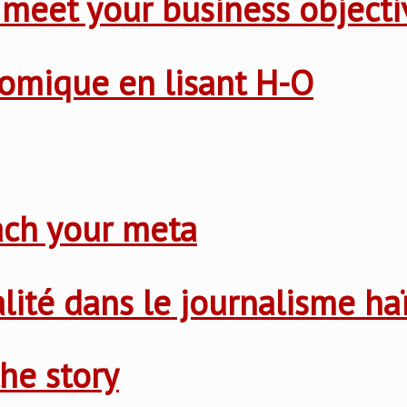
 meet your business objecti
nomique en lisant H-O
ach your meta
nalité dans le journalisme ha
he story