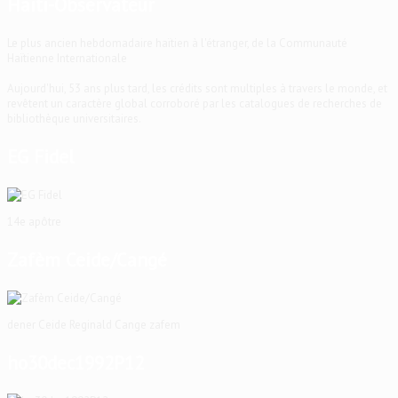
Haïti-Observateur
Le plus ancien hebdomadaire haïtien à l'étranger, de la Communauté
Haïtienne Internationale
Aujourd'hui, 53 ans plus tard, les crédits sont multiples à travers le monde, et
revêtent un caractère global corroboré par les catalogues de recherches de
bibliothèque universitaires.
EG Fidel
14e apôtre
Zafèm Ceide/Cangé
dener Ceide Reginald Cange zafem
ho30dec1992P12