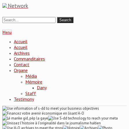
Network
Menu
Accueil
Accueil
Archives
Commanditaires
Contact
Organe
Média
Mémoire
Dany
Staff
Testimony