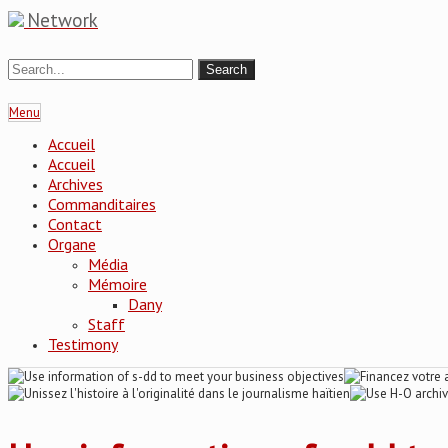
Network
Menu
Accueil
Accueil
Archives
Commanditaires
Contact
Organe
Média
Mémoire
Dany
Staff
Testimony