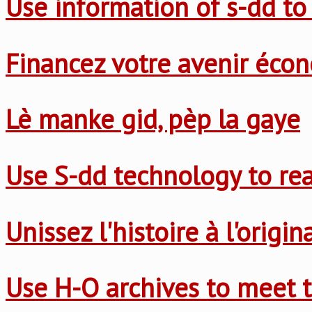
Use information of s-dd to
Financez votre avenir éco
Lè manke gid, pèp la gaye
Use S-dd technology to re
Unissez l'histoire à l'origi
Use H-O archives to meet t