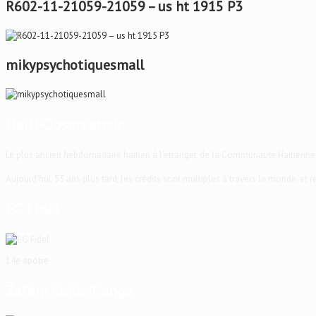
R602-11-21059-21059 – us ht 1915 P3
mikypsychotiquesmall
Haïti-Observateur
Le plus ancien hebdomadaire haïtien à l'étranger, de la Communauté Haïtienne
Aujourd'hui, 53 ans plus tard, les crédits sont multiples à travers le monde, et
EG Fidel
14e apôtre
Zafèm Ceide/Cangé