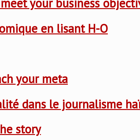
 meet your business objecti
nomique en lisant H-O
ach your meta
nalité dans le journalisme ha
he story