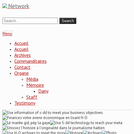
Network
Menu
Accueil
Accueil
Archives
Commanditaires
Contact
Organe
Média
Mémoire
Dany
Staff
Testimony