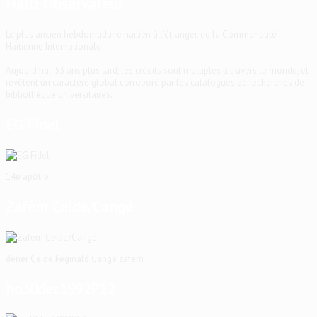
Haïti-Observateur
Le plus ancien hebdomadaire haïtien à l'étranger, de la Communauté
Haïtienne Internationale
Aujourd'hui, 53 ans plus tard, les crédits sont multiples à travers le monde, et
revêtent un caractère global corroboré par les catalogues de recherches de
bibliothèque universitaires.
EG Fidel
14e apôtre
Zafèm Ceide/Cangé
dener Ceide Reginald Cange zafem
ho30dec1992P12