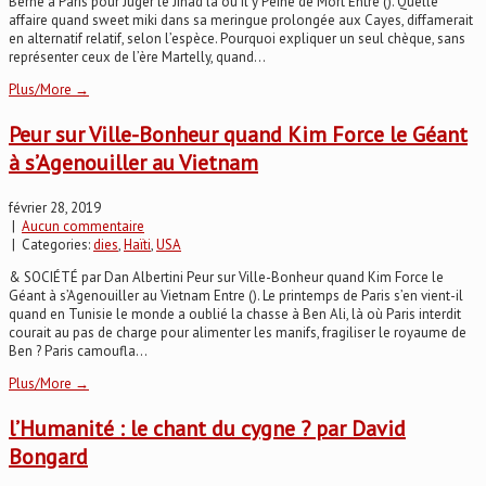
Berne à Paris pour Juger le Jihad là où il y Peine de Mort Entre (). Quelle
affaire quand sweet miki dans sa meringue prolongée aux Cayes, diffamerait
en alternatif relatif, selon l’espèce. Pourquoi expliquer un seul chèque, sans
représenter ceux de l’ère Martelly, quand...
Plus/More →
Peur sur Ville-Bonheur quand Kim Force le Géant
à s’Agenouiller au Vietnam
février 28, 2019
|
Aucun commentaire
| Categories:
dies
,
Haïti
,
USA
& SOCIÉTÉ par Dan Albertini Peur sur Ville-Bonheur quand Kim Force le
Géant à s’Agenouiller au Vietnam Entre (). Le printemps de Paris s’en vient-il
quand en Tunisie le monde a oublié la chasse à Ben Ali, là où Paris interdit
courait au pas de charge pour alimenter les manifs, fragiliser le royaume de
Ben ? Paris camoufla...
Plus/More →
l’Humanité : le chant du cygne ? par David
Bongard