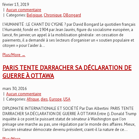
février 13, 2019
|
Aucun commentaire
| Categories:
Belgique
,
Chronique
,
DBongard
l’HUMANITÉ : LE CHANT DU CYGNE ? par David Bongard Le quotidien français
l’Humanité, fondé en 1904 par Jean Jaurès, figure du socialisme européen, a
lancé, fin janvier, un appel à la mobilisation générale : en cessation de
paiements, il a demandé à ses lecteurs d’organiser un « soutien populaire et
citoyen » pour l’aider à...
Plus/More →
PARIS TENTE D’ARRACHER SA DÉCLARATION DE
GUERRE À OTTAWA
mars 30, 2016
|
Aucun commentaire
| Categories:
Afrique
,
dies
,
Europe
,
USA
DIPLOMATIE INTERNATIONALE ET SOCIÉTÉ Par Dan Albertini PARIS TENTE
D’ARRACHER SA DÉCLARATION DE GUERRE À OTTAWA Entre (). Donald Trump
inquiète à ce point le puissant statut de sénateur à Washington que l’on
présage une marche au pas, une régulation par le monde des affaires. Mieux,
l’ancien sénateur démocrate devenu président, craint-il la nature de ce...
Plus/More →