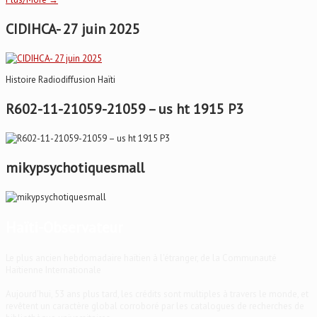
CIDIHCA- 27 juin 2025
Histoire Radiodiffusion Haïti
R602-11-21059-21059 – us ht 1915 P3
mikypsychotiquesmall
Haïti-Observateur
Le plus ancien hebdomadaire haïtien à l'étranger, de la Communauté
Haïtienne Internationale
Aujourd'hui, 53 ans plus tard, les crédits sont multiples à travers le monde, et
revêtent un caractère global corroboré par les catalogues de recherches de