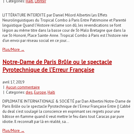
| Categories:
Haïti
,
LitInter
LITTÉRATURE INTERDITE par Daniel Milord Albertini Les Effets
Neurolinguistiques du Tropical Combo à Paris Entre Patrimoine et Parenté
linguistique Quand l’Histoire réclame son dû, les revendications se font
légion au même titre dans la basse cour de St-Malo Bretagne que dans la
rue St-Honoré, Place Sainte-Anne. Tropical Combo à Paris est l’histoire née
d’un envoi par réseau social en ce jour...
Plus/More →
Notre-Dame de Paris Brûle ou le spectacle
Pyrotechnique de l’Erreur Française
avril 17, 2019
|
Aucun commentaire
| Categories:
dies
,
Europe
,
Haïti
DIPLOMATIE INTERNATIONALE & SOCIÉTÉ par Dan Albertini Notre-Dame de
Paris Brûle ou le spectacle Pyrotechnique de l’Erreur Française Entre () L’abbé
du deal s’est soulagé la conscience en exprimant ses regrets pour une
bâtisse en flamme quand il veut mettre le feu dans tout Caracas par pure
idiotie. Il reconnaît par là en réalité, sa...
Plus/More →