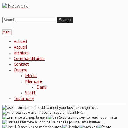
Network
Menu
Accueil
Accueil
Archives
Commanditaires
Contact
Organe
Média
Mémoire
Dany
Staff
Testimony