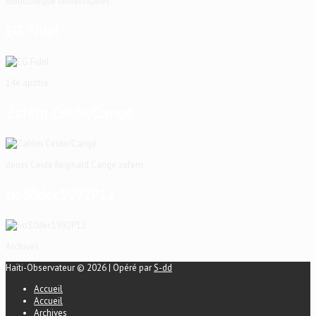
bibliothèque universitaires.
EG Fidel
14e apôtre
Zafèm Ceide/Cangé
dener Ceide Reginald Cange zafem
ho30dec1992P12
Archives
Haïti-Observateur © 2026 | Opéré par
S-dd
Accueil
Accueil
Archives