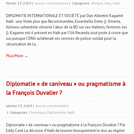
février 13, 2019
|
Aucun commentaire
| Categories:
Afrique
,
dies
,
Haïti
DIPLOMATIE INTERNATIONALE ET SOCIÉTÉ par Dan Albertini Kagamé
Haïti : une Visite plus que Recommandée, Essentielle Entre (). Omerta,
Holness adventiste observe l’abus de la RD sur ses Haïtiens, fermons-les
(). Kagame est-il présent en Haïti par l’UA-Rwanda, tout porte à croire que
oui puisque l’ONU achèterait ses services de police-soldat pour la
sécurisation de la...
Plus/More →
Diplomatie « de caniveau » ou pragmatisme à
la François Duvalier ?
janvier 23, 2019
|
Aucun commentaire
| Categories:
Chronique
,
Diplomatie
,
Haïti
Diplomatie « de caniveau » ou pragmatisme à la François Duvalier ? Par
Eddy Cavé La décision d’Haïti de tourner brusquement le dos au régime