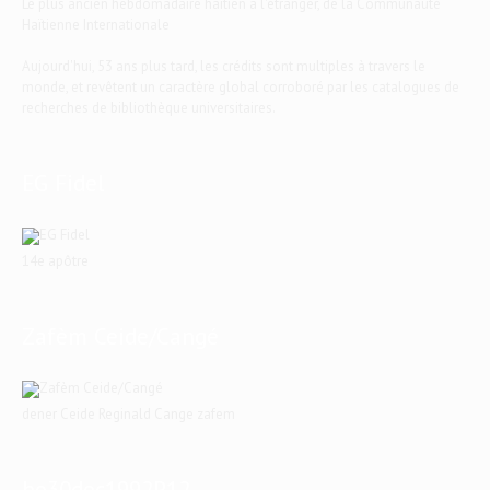
Le plus ancien hebdomadaire haïtien à l'étranger, de la Communauté
Haïtienne Internationale
Aujourd'hui, 53 ans plus tard, les crédits sont multiples à travers le
monde, et revêtent un caractère global corroboré par les catalogues de
recherches de bibliothèque universitaires.
EG Fidel
14e apôtre
Zafèm Ceide/Cangé
dener Ceide Reginald Cange zafem
ho30dec1992P12