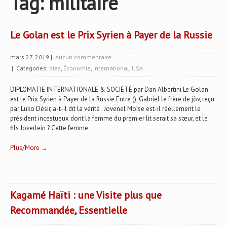
Tag: militaire
Le Golan est le Prix Syrien à Payer de la Russie
mars 27, 2019
|
Aucun commentaire
| Categories:
dies
,
Économie
,
International
,
USA
DIPLOMATIE INTERNATIONALE & SOCIÉTÉ par Dan Albertini Le Golan
est le Prix Syrien à Payer de la Russie Entre (), Gabriel le frère de jòv, reçu
par Luko Désir, a-t-il dit la vérité : Jovenel Moïse est-il réellement le
président incestueux dont la femme du premier lit serait sa sœur, et le
fils Joverlein ? Cette femme...
Plus/More →
Kagamé Haïti : une Visite plus que
Recommandée, Essentielle