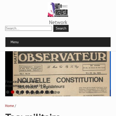
Network
Menu
Financez votre avenir
économique en lisant H-O
Home
/