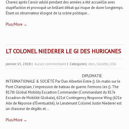
Chavez après l’avoir adulé pendant des années a été accueillie avec
stupéfaction et provoqué un brûlant débat qui risque de durer longtemps.
Étant un observateur éloigné de la scène politique...
Plus/More →
LT COLONEL NIEDERER LE GI DES HURICANES
janvier 15, 2018
|
Aucun commentaire
| Categories:
dies
,
Société
,
USA
DIPLOMATIE
INTERNATIONALE & SOCIÉTÉ Par Dan Albertini Entre (). Un matin sur le
Pont Champlain, l’impression de bateau de guerre. Fermons les (). The
817th Global Mobility Escadron Commander (Commandant du 817e
Escadron de Mobilité Globale), 621st Contingency Response Wing (621e
Aile de Réponse d’Éventualité), le Lieutenant Colonel Justin Niederer est
un chasseur de dégâts et...
Plus/More →