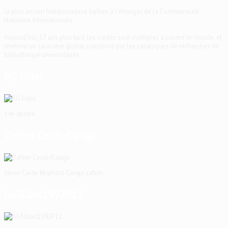
Le plus ancien hebdomadaire haïtien à l'étranger, de la Communauté
Haïtienne Internationale
Aujourd'hui, 53 ans plus tard, les crédits sont multiples à travers le monde, et
revêtent un caractère global corroboré par les catalogues de recherches de
bibliothèque universitaires.
EG Fidel
14e apôtre
Zafèm Ceide/Cangé
dener Ceide Reginald Cange zafem
ho30dec1992P12