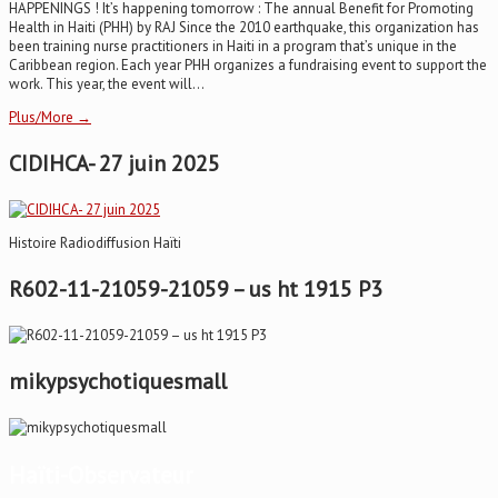
HAPPENINGS ! It’s happening tomorrow : The annual Benefit for Promoting
Health in Haiti (PHH) by RAJ Since the 2010 earthquake, this organization has
been training nurse practitioners in Haiti in a program that’s unique in the
Caribbean region. Each year PHH organizes a fundraising event to support the
work. This year, the event will...
Plus/More →
CIDIHCA- 27 juin 2025
Histoire Radiodiffusion Haïti
R602-11-21059-21059 – us ht 1915 P3
mikypsychotiquesmall
Haïti-Observateur