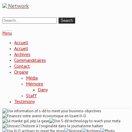
Network
Menu
Accueil
Accueil
Archives
Commanditaires
Contact
Organe
Média
Mémoire
Dany
Staff
Testimony