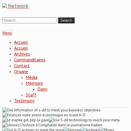
Network
Menu
Accueil
Accueil
Archives
Commanditaires
Contact
Organe
Média
Mémoire
Dany
Staff
Testimony