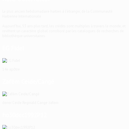
Le plus ancien hebdomadaire haïtien à l'étranger, de la Communauté
Haïtienne Internationale
Aujourd'hui, 53 ans plus tard, les crédits sont multiples à travers le monde, et
revêtent un caractère global corroboré par les catalogues de recherches de
bibliothèque universitaires.
EG Fidel
14e apôtre
Zafèm Ceide/Cangé
dener Ceide Reginald Cange zafem
ho30dec1992P12