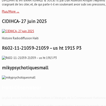
DIPLOMATIE INTERNATIONALE & SOCIÉTÉ par Dan Albertini Afrique’l Reprend son D
craignant de les citer, et, de qui parle-t-il en soutenant avoir subi ses pressions,
Plus/More →
CIDIHCA- 27 juin 2025
Histoire Radiodiffusion Haïti
R602-11-21059-21059 – us ht 1915 P3
mikypsychotiquesmall
Haïti-Observateur
Le plus ancien hebdomadaire haïtien à l'étranger, de la Communauté Haïtienne
Aujourd'hui, 53 ans plus tard, les crédits sont multiples à travers le monde, et