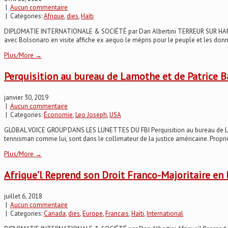
|
Aucun commentaire
| Categories:
Afrique
,
dies
,
Haïti
DIPLOMATIE INTERNATIONALE & SOCIÉTÉ par Dan Albertini TERREUR SUR HARATINE
avec Bolsonaro en visite affiche ex aequo le mépris pour le peuple et les donnée
Plus/More →
Perquisition au bureau de Lamothe et de Patrice B
janvier 30, 2019
|
Aucun commentaire
| Categories:
Économie
,
Leo Joseph
,
USA
GLOBAL VOICE GROUP DANS LES LUNETTES DU FBI Perquisition au bureau de Lamot
tennisman comme lui, sont dans le collimateur de la justice américaine. Propri
Plus/More →
Afrique’l Reprend son Droit Franco-Majoritaire en
juillet 6, 2018
|
Aucun commentaire
| Categories:
Canada
,
dies
,
Europe
,
Francais
,
Haïti
,
International