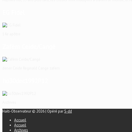
EG Fidel
14e apôtre
Zafèm Ceide/Cangé
dener Ceide Reginald Cange zafem
ho30dec1992P12
Archives
Haïti-Observateur © 2026 | Opéré par
S-dd
Accueil
Accueil
Archives