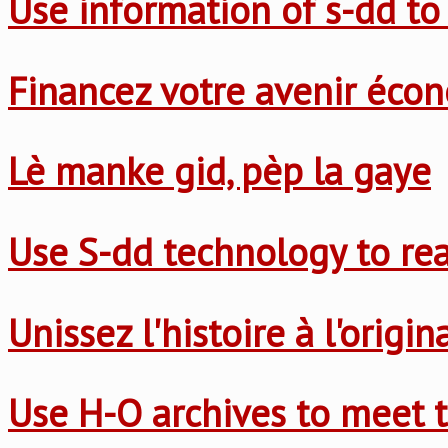
Use information of s-dd to
Financez votre avenir éco
Lè manke gid, pèp la gaye
Use S-dd technology to re
Unissez l'histoire à l'origi
Use H-O archives to meet t