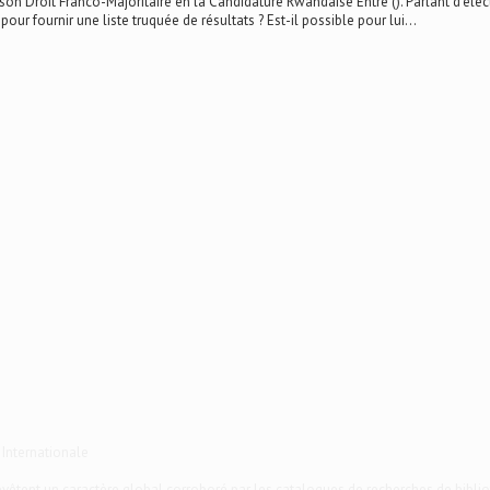
roit Franco-Majoritaire en la Candidature Rwandaise Entre (). Parlant d’électio
 pour fournir une liste truquée de résultats ? Est-il possible pour lui...
 Internationale
 revêtent un caractère global corroboré par les catalogues de recherches de biblio