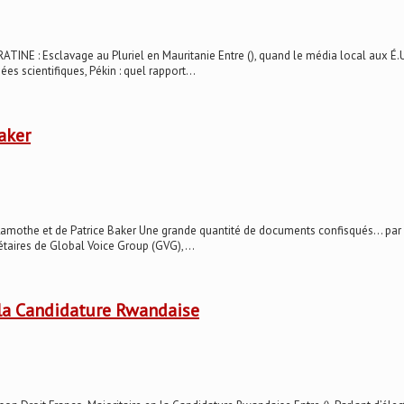
 : Esclavage au Pluriel en Mauritanie Entre (), quand le média local aux É.U.
s scientifiques, Pékin : quel rapport...
aker
he et de Patrice Baker Une grande quantité de documents confisqués... par Léo 
étaires de Global Voice Group (GVG),...
 la Candidature Rwandaise