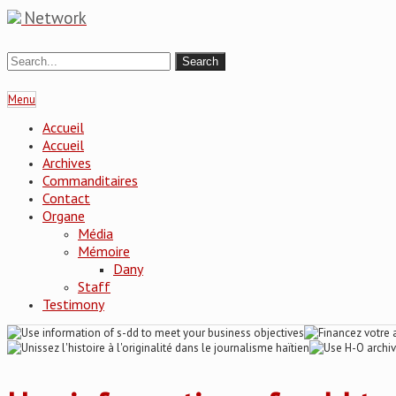
Network
Menu
Accueil
Accueil
Archives
Commanditaires
Contact
Organe
Média
Mémoire
Dany
Staff
Testimony