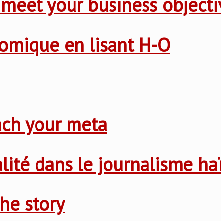
 meet your business objecti
nomique en lisant H-O
ach your meta
nalité dans le journalisme ha
he story