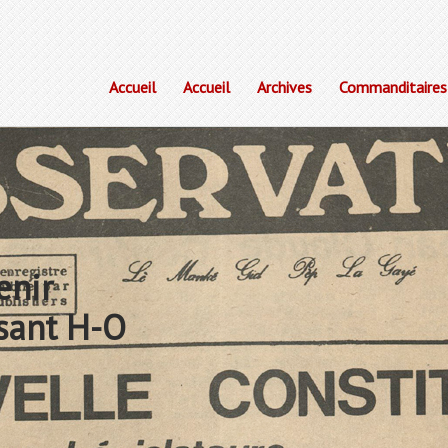
Accueil
Accueil
Archives
Commanditaires
enir
sant H-O