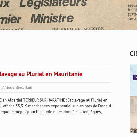
CI
vage au Pluriel en Mauritanie
s:
Afrique
,
dies
,
Haïti
 Albertini TERREUR SUR HARATINE : Esclavage au Pluriel en
É.U. affiche 33,319 macchabées exponentiel sur les bras de Donald
aequo le mépris pour le peuple et les données scientifiques,