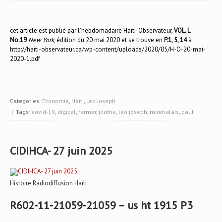
cet article est publié par l’hebdomadaire Haïti-Observateur,
VOL. L
No.19
New York
, édition du 20 mai 2020 et se trouve en
P.1, 5, 14
à :
http://haiti-observateur.ca/wp-content/uploads/2020/05/H-O-20-mai-
2020-1.pdf
Categories:
Économie
,
Haïti
,
Leo Joseph
| Tags:
covid-19
,
digicel
,
farmer
,
jouthe
,
léo joseph
,
mirebalais
,
paul
CIDIHCA- 27 juin 2025
Histoire Radiodiffusion Haïti
R602-11-21059-21059 – us ht 1915 P3