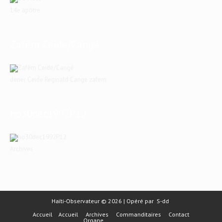
14e apôtre
Zafèm Ceide/Cangé
dener Ceide Reginald Cange zafem
ho30dec1992P12
Archives
Haïti-Observateur © 2026 | Opéré par
S-dd
Accueil
Accueil
Archives
Commanditaires
Contact
Organe