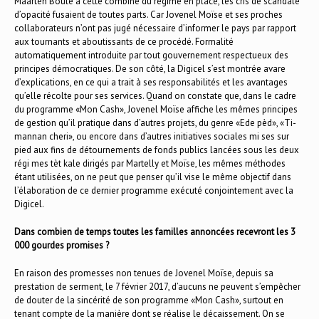
Maarten Boute à cette combine du régime en place, les cris de scandale
d’opacité fusaient de toutes parts. Car Jovenel Moïse et ses proches
collaborateurs n’ont pas jugé nécessaire d’informer le pays par rapport
aux tournants et aboutissants de ce procédé. Formalité
automatiquement introduite par tout gouvernement respectueux des
principes démocratiques. De son côté, la Digicel s’est montrée avare
d’explications, en ce qui a trait à ses responsabilités et les avantages
qu’elle récolte pour ses services. Quand on constate que, dans le cadre
du programme «Mon Cash», Jovenel Moïse affiche les mêmes principes
de gestion qu’il pratique dans d’autres projets, du genre «Ede pèd», «Ti-
mannan cheri», ou encore dans d’autres initiatives sociales mi ses sur
pied aux fins de détournements de fonds publics lancées sous les deux
régi mes tèt kale dirigés par Martelly et Moïse, les mêmes méthodes
étant utilisées, on ne peut que penser qu’il vise le même objectif dans
l’élaboration de ce dernier programme exécuté conjointement avec la
Digicel.
Dans combien de temps toutes les familles annoncées recevront les 3
000 gourdes promises ?
En raison des promesses non tenues de Jovenel Moïse, depuis sa
prestation de serment, le 7 février 2017, d’aucuns ne peuvent s’empêcher
de douter de la sincérité de son programme «Mon Cash», surtout en
tenant compte de la manière dont se réalise le décaissement. On se