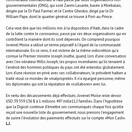
gouvernementales (ONG), qui sont Zanmi Lasante, basée à Mirebalais,
dirigée par le Dr Paul Farmer; et le Centre Gheskio, dirigé par le Dr
William Pape, dont le quartier général se trouve à Port-au-Prince.
Cela veut dire que les millions mis à la disposition d’Haïti, dans le cadre
de la lutte contre le coronavirus, passe par ces deux organisations qui en
contrôlent la manière dont ils sont dépensés. On comprend pourquoi
Jovenel Moïse a utilisé un terme péjoratif à l’égard de la communauté
internationale. En ce sens, il est victime de la même indiscrétion qu’a
connue le Premier ministre Joseph Jouthe, quand, lors d’une conversation
avec l’ex-sénateur Willo Joseph, les propos incendiaires qu’ils tenaient à
l’endroit des hommes politiques du pays ont été entendus globalement.
Lors d’une réunion en privé avec ses collaborateurs, le président haïtien a
traité «tout ce monde» de «malpropreté». Il n’a épargné personne, même
les diplomates qui ont la réputation de «collaborer» avec lui.
En vertu des décaissements déjà effectués, Jovenel Moïse reste devoir
USD 39 359 136 $ à 1 millions 497 mille112 familles. Dans l’hypothèse
que la Digicel continue d’émettre ses communiqués chaque fois qu’elle
reçoit une nouvelle liste du gouvernement, nous prenons l’engagement
de suivre l’évolution des paiements effectués sur le compte «Mon Cash».
L.J.