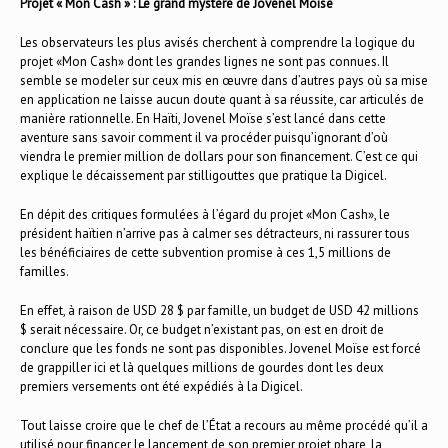
Projet « Mon Cash » : Le grand mystère de Jovenel Moïse
Les observateurs les plus avisés cherchent à comprendre la logique du
projet «Mon Cash» dont les grandes lignes ne sont pas connues. Il
semble se modeler sur ceux mis en œuvre dans d’autres pays où sa mise
en application ne laisse aucun doute quant à sa réussite, car articulés de
manière rationnelle. En Haïti, Jovenel Moïse s’est lancé dans cette
aventure sans savoir comment il va procéder puisqu’ignorant d’où
viendra le premier million de dollars pour son financement. C’est ce qui
explique le décaissement par stilligouttes que pratique la Digicel.
En dépit des critiques formulées à l’égard du projet «Mon Cash», le
président haïtien n’arrive pas à calmer ses détracteurs, ni rassurer tous
les bénéficiaires de cette subvention promise à ces 1,5 millions de
familles.
En effet, à raison de USD 28 $ par famille, un budget de USD 42 millions
$ serait nécessaire. Or, ce budget n’existant pas, on est en droit de
conclure que les fonds ne sont pas disponibles. Jovenel Moïse est forcé
de grappiller ici et là quelques millions de gourdes dont les deux
premiers versements ont été expédiés à la Digicel.
Tout laisse croire que le chef de l’État a recours au même procédé qu’il a
utilisé pour financer le lancement de son premier projet phare, la