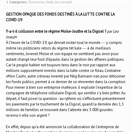
| Categories:
Économie
,
Haïti
,
Leo Joseph
GESTION OPAQUE DES FONDS DESTINÉS À LA LUTTE CONTRE LA
COVID-19
Y-a-t-il collusion entre le régime Moïse-Jouthe et la Digicel ?
par
Léo
Joseph
À l’heure de la COVID-19, qui devrait inciter tout le monde ― y compris
même les politiciens retors du régime tèt kale ― à de meilleurs
sentiments, Jovenel Moïse et son équipe ne semblent pas avoir pour
autant changé leur fusil d’épaule, dans la gestion des affaires publiques.
Car le peuple haïtien est toujours tenu dans le noir par rapport aux
millions supposément investis dans la lutte contre ce fléau. L’initiative
«Mon Cash», autre créneau inventé par Nèg Bannann nan pour détourner
les fonds publics, permet à ce dernier de se réinventer dans la corruption.
Pour mener à bien son entreprise mafieuse, il exploite l’expertise de la
compagnie de téléphone cellulaire Digicel, qui semble s’y bien prêter. Au
départ, il faut poser la question : au rythme où s’effectuent présentement
les paiements par le truchement de la Digicel, quand la dernière des 1,5
millions de familles se trouvant dans l’attente des 3 000 gourdes
recevra-t-elle son argent ?
En effet, depuis qu’a été annoncée la collaboration de l’entreprise de