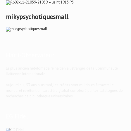
mikypsychotiquesmall
Haïti-Observateur
Le plus ancien hebdomadaire haïtien à l'étranger, de la Communauté
Haïtienne Internationale
Aujourd'hui, 53 ans plus tard, les crédits sont multiples à travers le
monde, et revêtent un caractère global corroboré par les catalogues de
recherches de bibliothèque universitaires.
EG Fidel