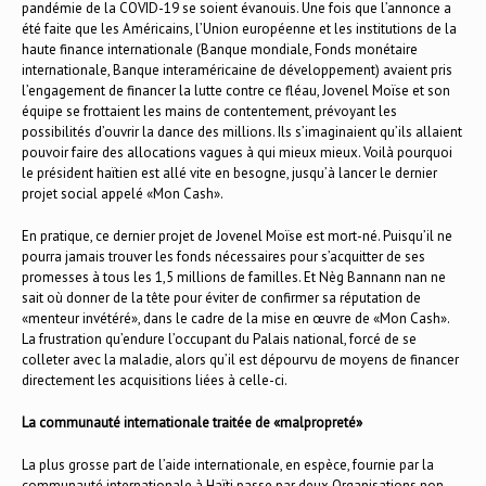
pandémie de la COVID-19 se soient évanouis. Une fois que l’annonce a
été faite que les Américains, l’Union européenne et les institutions de la
haute finance internationale (Banque mondiale, Fonds monétaire
internationale, Banque interaméricaine de développement) avaient pris
l’engagement de financer la lutte contre ce fléau, Jovenel Moïse et son
équipe se frottaient les mains de contentement, prévoyant les
possibilités d’ouvrir la dance des millions. Ils s’imaginaient qu’ils allaient
pouvoir faire des allocations vagues à qui mieux mieux. Voilà pourquoi
le président haïtien est allé vite en besogne, jusqu’à lancer le dernier
projet social appelé «Mon Cash».
En pratique, ce dernier projet de Jovenel Moïse est mort-né. Puisqu’il ne
pourra jamais trouver les fonds nécessaires pour s’acquitter de ses
promesses à tous les 1,5 millions de familles. Et Nèg Bannann nan ne
sait où donner de la tête pour éviter de confirmer sa réputation de
«menteur invétéré», dans le cadre de la mise en œuvre de «Mon Cash».
La frustration qu’endure l’occupant du Palais national, forcé de se
colleter avec la maladie, alors qu’il est dépourvu de moyens de financer
directement les acquisitions liées à celle-ci.
La communauté internationale traitée de «malpropreté»
La plus grosse part de l’aide internationale, en espèce, fournie par la
communauté internationale à Haïti passe par deux Organisations non