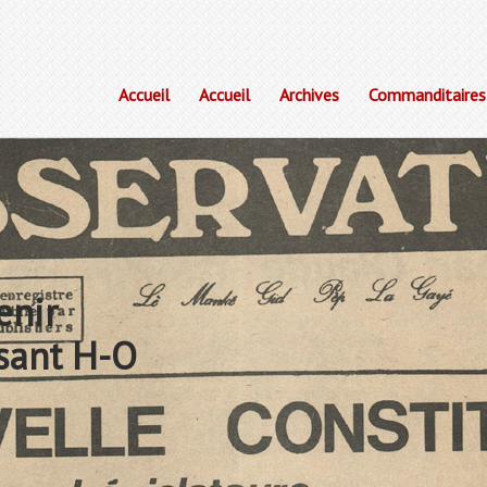
Accueil
Accueil
Archives
Commanditaires
enir
sant H-O