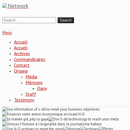
Network
Menu
Accueil
Accueil
Archives
Commanditaires
Contact
Organe
Média
Mémoire
Dany
Staff
Testimony