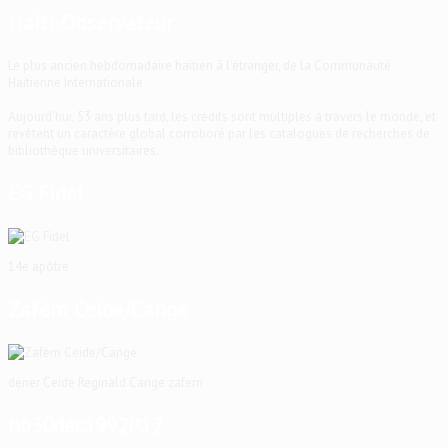
Haïti-Observateur
Le plus ancien hebdomadaire haïtien à l'étranger, de la Communauté
Haïtienne Internationale
Aujourd'hui, 53 ans plus tard, les crédits sont multiples à travers le monde, et
revêtent un caractère global corroboré par les catalogues de recherches de
bibliothèque universitaires.
EG Fidel
14e apôtre
Zafèm Ceide/Cangé
dener Ceide Reginald Cange zafem
ho30dec1992P12