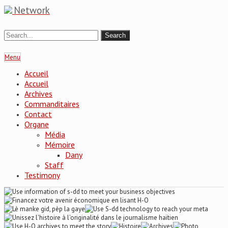
Network
Menu
Accueil
Accueil
Archives
Commanditaires
Contact
Organe
Média
Mémoire
Dany
Staff
Testimony