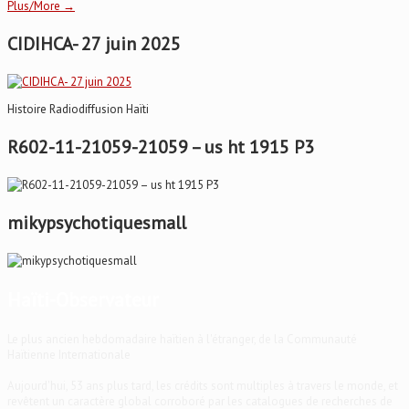
Plus/More →
CIDIHCA- 27 juin 2025
Histoire Radiodiffusion Haïti
R602-11-21059-21059 – us ht 1915 P3
mikypsychotiquesmall
Haïti-Observateur
Le plus ancien hebdomadaire haïtien à l'étranger, de la Communauté
Haïtienne Internationale
Aujourd'hui, 53 ans plus tard, les crédits sont multiples à travers le monde, et
revêtent un caractère global corroboré par les catalogues de recherches de