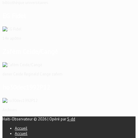
bibliothèque universitaires.
EG Fidel
14e apôtre
Zafèm Ceide/Cangé
dener Ceide Reginald Cange zafem
ho30dec1992P12
Archives
Haïti-Observateur © 2026 | Opéré par
S-dd
Accueil
Accueil