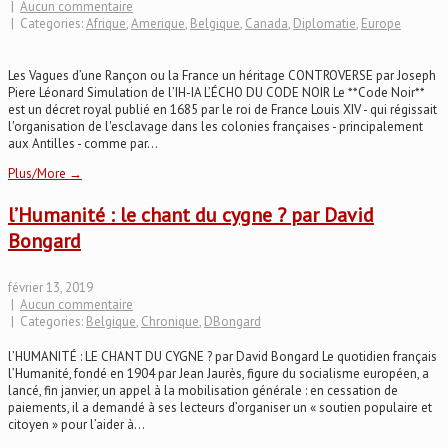
|
Aucun commentaire
| Categories:
Afrique
,
Amerique
,
Belgique
,
Canada
,
Diplomatie
,
Europe
Les Vagues d’une Rançon ou la France un héritage CONTROVERSE par Joseph
Piere Léonard Simulation de l’IH-IA L’ÉCHO DU CODE NOIR Le **Code Noir**
est un décret royal publié en 1685 par le roi de France Louis XIV - qui régissait
l'organisation de l'esclavage dans les colonies françaises - principalement
aux Antilles - comme par...
Plus/More →
l’Humanité : le chant du cygne ? par David
Bongard
février 13, 2019
|
Aucun commentaire
| Categories:
Belgique
,
Chronique
,
DBongard
l’HUMANITÉ : LE CHANT DU CYGNE ? par David Bongard Le quotidien français
l’Humanité, fondé en 1904 par Jean Jaurès, figure du socialisme européen, a
lancé, fin janvier, un appel à la mobilisation générale : en cessation de
paiements, il a demandé à ses lecteurs d’organiser un « soutien populaire et
citoyen » pour l’aider à...