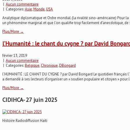
|
Aucun commentaire
| Categories:
Asie
,
Monde
,
USA
Analytique diplomatique et Ordre mondial (la rivalité sino-américaine) Pour la 
un phénomène marginal et que l’on qualifie trop facilement d’anecdotique, de s
Plus/More →
l’Humanité : le chant du cygne ? par David Bongar
février 13, 2019
|
Aucun commentaire
| Categories:
Belgique
,
Chronique
,
DBongard
l’HUMANITÉ : LE CHANT DU CYGNE ? par David Bongard Le quotidien français l’Hum
a demandé à ses lecteurs d’organiser un « soutien populaire et citoyen » pour l’
Plus/More →
CIDIHCA- 27 juin 2025
Histoire Radiodiffusion Haïti