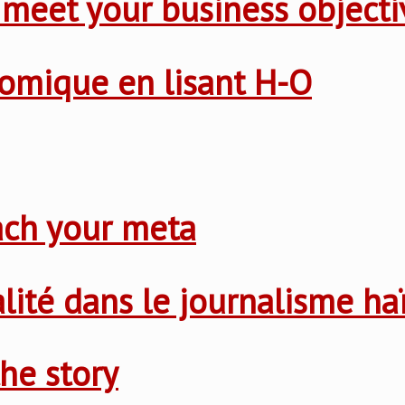
 meet your business objecti
nomique en lisant H-O
ach your meta
nalité dans le journalisme ha
he story