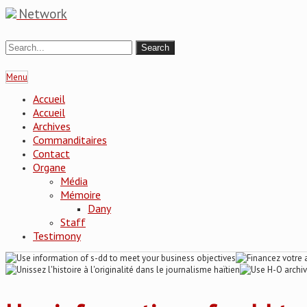
Network
Menu
Accueil
Accueil
Archives
Commanditaires
Contact
Organe
Média
Mémoire
Dany
Staff
Testimony