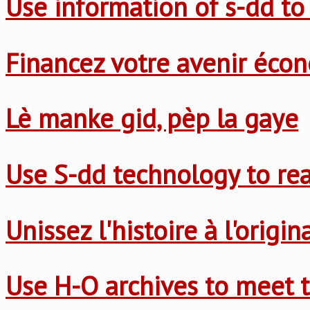
Use information of s-dd to
Financez votre avenir éco
Lè manke gid, pèp la gaye
Use S-dd technology to re
Unissez l'histoire à l'origi
Use H-O archives to meet t