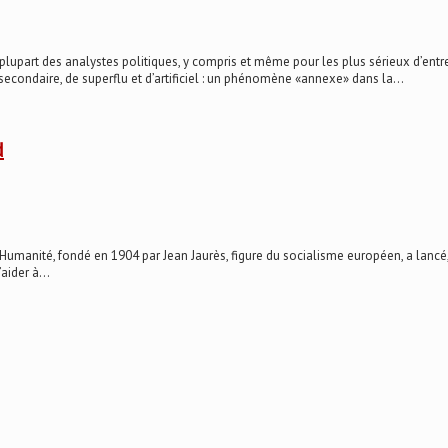
plupart des analystes politiques, y compris et même pour les plus sérieux d’entre 
econdaire, de superflu et d’artificiel : un phénomène «annexe» dans la...
d
anité, fondé en 1904 par Jean Jaurès, figure du socialisme européen, a lancé, fi
aider à...