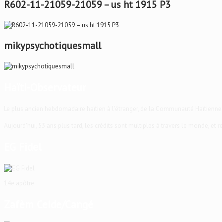
R602-11-21059-21059 – us ht 1915 P3
mikypsychotiquesmall
Haïti-Observateur
Le plus ancien hebdomadaire haïtien à l'étranger, de la Communauté Haïtienne
Aujourd'hui, 53 ans plus tard, les crédits sont multiples à travers le monde, et
EG Fidel
14e apôtre
Zafèm Ceide/Cangé