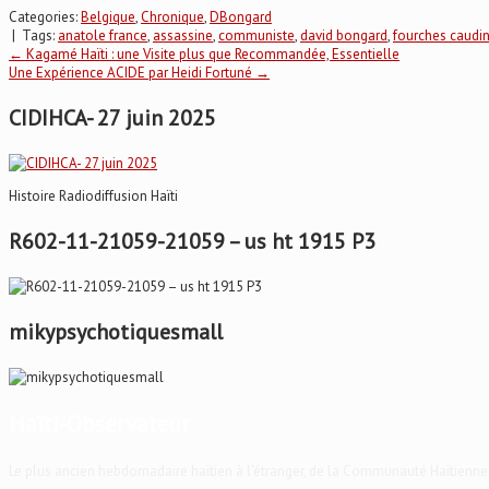
Categories:
Belgique
,
Chronique
,
DBongard
| Tags:
anatole france
,
assassine
,
communiste
,
david bongard
,
fourches caudi
Post
←
Kagamé Haïti : une Visite plus que Recommandée, Essentielle
Une Expérience ACIDE par Heidi Fortuné
→
navigation
CIDIHCA- 27 juin 2025
Histoire Radiodiffusion Haïti
R602-11-21059-21059 – us ht 1915 P3
mikypsychotiquesmall
Haïti-Observateur
Le plus ancien hebdomadaire haïtien à l'étranger, de la Communauté Haïtienne