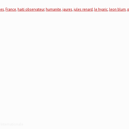
nes
,
France
,
haiti observateur
,
humanite
,
jaures
,
jules renard
,
le hyaric
,
leon blum
,
p
 Internationale