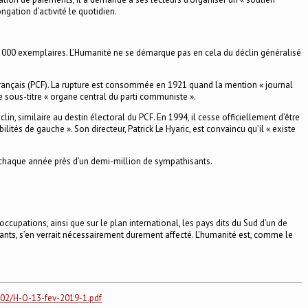
ngation d’activité le quotidien.
33 000 exemplaires. L’Humanité ne se démarque pas en cela du déclin généralisé
 français (PCF). La rupture est consommée en 1921 quand la mention « journal
 sous-titre « organe central du parti communiste ».
, similaire au destin électoral du PCF. En 1994, il cesse officiellement d’être
lités de gauche ». Son directeur, Patrick Le Hyaric, est convaincu qu’il « existe
ire chaque année près d’un demi-million de sympathisants.
occupations, ainsi que sur le plan international, les pays dits du Sud d’un de
ants, s’en verrait nécessairement durement affecté. L’humanité est, comme le
/02/H-O-13-fev-2019-1.pdf