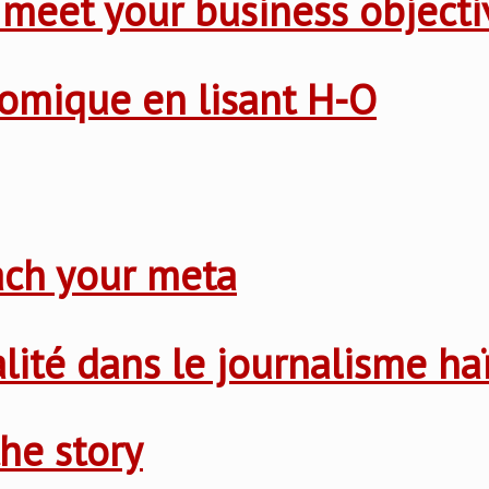
 meet your business objecti
nomique en lisant H-O
ach your meta
nalité dans le journalisme ha
he story