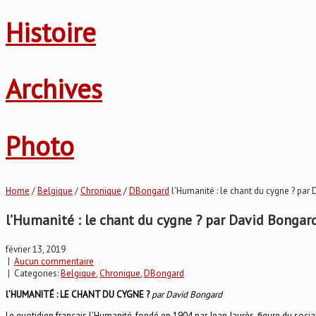
Histoire
Archives
Photo
Home
/
Belgique
/
Chronique
/
DBongard
l’Humanité : le chant du cygne ? par
l’Humanité : le chant du cygne ? par David Bongar
février 13, 2019
|
Aucun commentaire
| Categories:
Belgique
,
Chronique
,
DBongard
l’HUMANITÉ : LE CHANT DU CYGNE
?
par David Bongard
Le quotidien français l’Humanité, fondé en 1904 par Jean Jaurès, figure du socia