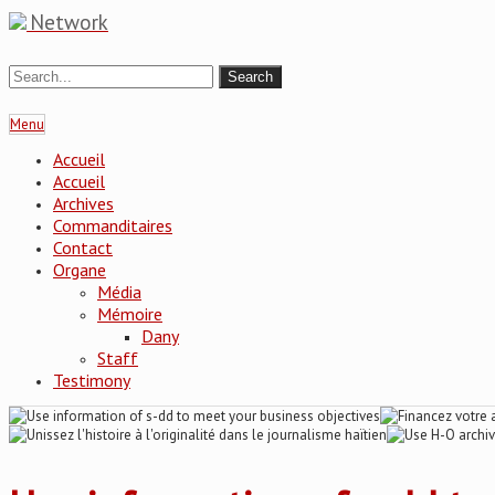
Network
Menu
Accueil
Accueil
Archives
Commanditaires
Contact
Organe
Média
Mémoire
Dany
Staff
Testimony