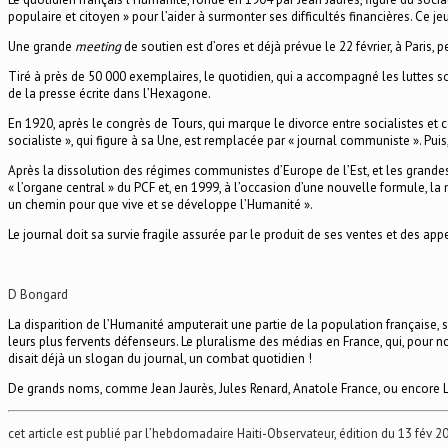
populaire et citoyen » pour l’aider à surmonter ses difficultés financières. Ce je
Une grande
meeting
de soutien est d’ores et déjà prévue le 22 février, à Paris, 
Tiré à près de 50 000 exemplaires, le quotidien, qui a accompagné les luttes 
de la presse écrite dans l’Hexagone.
En 1920, après le congrès de Tours, qui marque le divorce entre socialistes et
socialiste », qui figure à sa Une, est remplacée par « journal communiste ». Puis
Après la dissolution des régimes communistes d’Europe de l’Est, et les grandes 
« l’organe central » du PCF et, en 1999, à l’occasion d’une nouvelle formule, la m
un chemin pour que vive et se développe l’Humanité ».
Le journal doit sa survie fragile assurée par le produit de ses ventes et des a
D Bongard
La disparition de l’Humanité amputerait une partie de la population française, so
leurs plus fervents défenseurs. Le pluralisme des médias en France, qui, pour 
disait déjà un slogan du journal, un combat quotidien !
De grands noms, comme Jean Jaurès, Jules Renard, Anatole France, ou encore L
cet article est publié par l’hebdomadaire Haiti-Observateur, édition du 13 fév 2