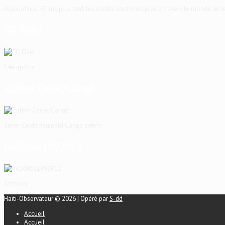
Aujourd'hui, 53 ans plus tard, les crédits sont multiples à travers le monde, et
EG Fidel
14e apôtre
Zafèm Ceide/Cangé
dener Ceide Reginald Cange zafem
ho30dec1992P12
Archives
Haïti-Observateur © 2026 | Opéré par
S-dd
Accueil
Accueil