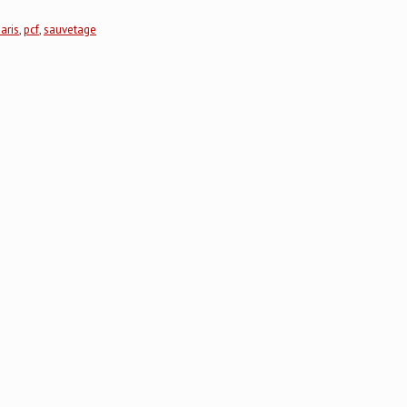
aris
,
pcf
,
sauvetage