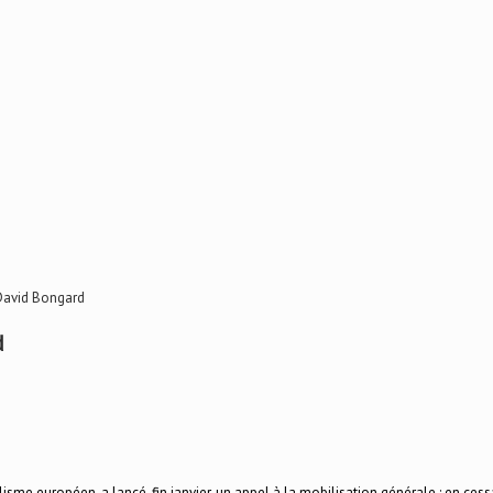
 David Bongard
d
lisme européen, a lancé, fin janvier, un appel à la mobilisation générale : en ces