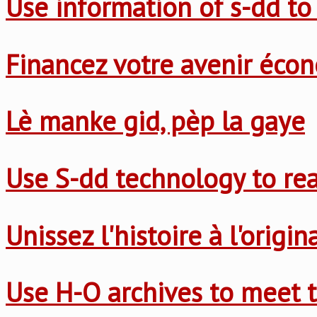
Use information of s-dd to
Financez votre avenir éco
Lè manke gid, pèp la gaye
Use S-dd technology to re
Unissez l'histoire à l'origi
Use H-O archives to meet t