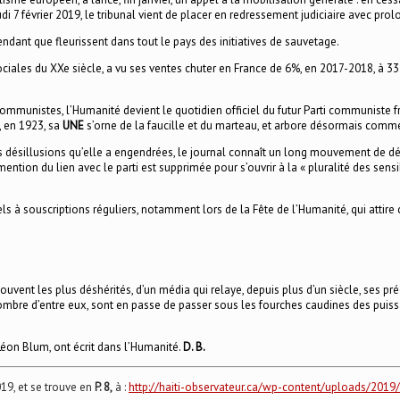
udi 7 février 2019, le tribunal vient de placer en redressement judiciaire avec prolo
pendant que fleurissent dans tout le pays des initiatives de sauvetage.
sociales du XXe siècle, a vu ses ventes chuter en France de 6%, en 2017-2018, à 
 communistes, l’Humanité devient le quotidien officiel du futur Parti communiste
, en 1923, sa
UNE
s’orne de la faucille et du marteau, et arbore désormais comme
désillusions qu’elle a engendrées, le journal connaît un long mouvement de déclin
ention du lien avec le parti est supprimée pour s’ouvrir à la « pluralité des sensibi
ppels à souscriptions réguliers, notamment lors de la Fête de l’Humanité, qui att
uvent les plus déshérités, d’un média qui relaye, depuis plus d’un siècle, ses pré
nombre d’entre eux, sont en passe de passer sous les fourches caudines des puiss
éon Blum, ont écrit dans l’Humanité.
D. B.
019, et se trouve en
P. 8,
à :
http://haiti-observateur.ca/wp-content/uploads/2019