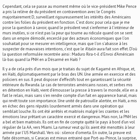
Cependant, cela se passe au moment même où le vice-président Mike Pence
a pris la relève de du président en contravention avec le Congrès
majoritairement D, surveillant rigoureusement les intérêts des Américains
contre les folies du président en fonction. C’est donc pour cela que je me
pose la question à savoir, quand le président veut s’enfermer à l’intérieur de
murs inutiles, si ce n’est pas la peur qui tourne au ridicule quand on se sent
dans un empire démodé, encerclé par des acteurs économiques que l’on
souhaitait pour se mesurer en intelligence, mais que l’on s’abaisse à les
suspecter de mauvaises intentions, c’est que le
Ritalin
aura fait son effet. D’où
la question reformulée recentrée ainsi : Maduro Rira-t-il d’Envoi d’Américain
là-bas quand la PNH en a Désarmé en Haïti ?
Il y a de cela près d’un mois que je traitais du sujet de Kagamé en Afrique, et,
en Haïti, diplomatiquement par le bras des UN. Une armée en exercice et des
policiers en sus. Il peut disposer d’effectifs tout en garantissant la sécurité
intérieure du Rwanda. Le cas de terroristes américains russes, et serbes mis
en détention en Haïti, vient d’émousser la presse à travers le monde, elle en a
fait le relais, mais sans s’en rendre compte d’un fait en apparence banal, mais
qui revêt toute son importance. Une unité de patrouille alertée, en Haïti, a mis
en échec des gens réputés lourdement armés dans une opération qui
semblait louche. Ils ont été arrêtés et maitrisés malgré les craintes et les
émotions leur prêtant un caractère exercé et dangereux. Mais non, la PNH les
a bel et bien maitrisés. Ils ont en fin de compte quitté le pays à bord d’un vol
régulier de la AA, vers Miami. La rumeur veut qu’ils aient été menottés à leur
arrivée par l’US Marshall. Vers où : silence d’omerta. En outre, la preuve est
faite désormais, si Caracas est mieux entrainé que Port-au-Prince, la surprise,