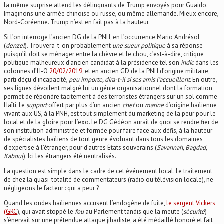
la même surprise attend les délinquants de Trump envoyés pour Guaido.
Imaginons une armée chinoise ou russe, ou même allemande. Mieux encore,
Nord-Coréenne. Trump n’est en fait pas à la hauteur.
Si l’on interroge l’ancien DG de la PNH, en l’occurrence Mario Andrésol
(
denzel
). Trouvera-t-on probablement
une sueur politique
à sa réponse
puisqu’il doit se ménager entre la chèvre et le chou, c’est-à-dire, critique
politique malheureux d’ancien candidat à la présidence tel son
indic
dans les
colonnes d’H-O
20/02/2019
, et en ancien GD de la PNH d’origine militaire,
parti déçu d’incapacité,
peu importe, dira-t-il si ses amis l’accueillent
. En outre,
ses lignes dévoilent malgré lui un génie organisationnel dont la formation
permet de répondre tacitement à des terroristes étrangers sur un sol comme
Haïti. Le
support
offert par plus d’un ancien
chef
ou
marine
d’origine haïtienne
vivant aux US, à la PNH, est tout simplement du marketing de la peur pour le
local et de la gloire pour l’exo. Le DG Gédéon aurait de quoi se rendre fier de
son institution administrée et formée pour faire face aux défis, à la hauteur
de spécialistes haïtiens de tout genre évoluant dans tous les domaines
d’expertise à l’étranger, pour d’autres États souverains (
Savannah, Bagdad,
Kaboul
). Ici les étrangers été neutralisés.
La question est simple dans le cadre de cet événement local. Le traitement
de chez la quasi-totalité de commentateurs (radio ou télévision locale), ne
négligeons le facteur : qui a peur ?
Quand les ondes haïtiennes accusent l’endogène de fuite,
le sergent Vickers
(GRC
), qui avait stoppé le
fou
au Parlement tandis que la meute (
sécurité
)
s’énervait sur une prétendue attaque jihadiste, a été médaillé honoré et fait