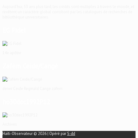
Aujourd'hui, 53 ans plus tard, les crédits sont multiples à travers le monde, et
revêtent un caractère global corroboré par les catalogues de recherches de
bibliothèque universitaires.
EG Fidel
14e apôtre
Zafèm Ceide/Cangé
dener Ceide Reginald Cange zafem
ho30dec1992P12
Archives
Haïti-Observateur © 2026 | Opéré par
S-dd