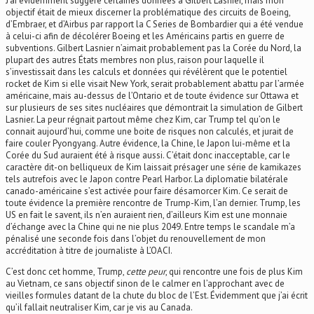
J’ai évidemment suggéré certaines données à Gilbert Lasnier, mais mon
objectif était de mieux discerner la problématique des circuits de Boeing,
d’Embraer, et d’Airbus par rapport la C Series de Bombardier qui a été vendue
à celui-ci afin de décolérer Boeing et les Américains partis en guerre de
subventions. Gilbert Lasnier n’aimait probablement pas la Corée du Nord, la
plupart des autres États membres non plus, raison pour laquelle il
s’investissait dans les calculs et données qui révélèrent que le potentiel
rocket de Kim si elle visait New York, serait probablement abattu par l’armée
américaine, mais au-dessus de l’Ontario et de toute évidence sur Ottawa et
sur plusieurs de ses sites nucléaires que démontrait la simulation de Gilbert
Lasnier. La peur régnait partout même chez Kim, car Trump tel qu’on le
connait aujourd’hui, comme une boite de risques non calculés, et jurait de
faire couler Pyongyang. Autre évidence, la Chine, le Japon lui-même et la
Corée du Sud auraient été à risque aussi. C’était donc inacceptable, car le
caractère dit-on belliqueux de Kim laissait présager une série de kamikazes
tels autrefois avec le Japon contre Pearl Harbor. La diplomatie bilatérale
canado-américaine s’est activée pour faire désamorcer Kim. Ce serait de
toute évidence la première rencontre de Trump-Kim, l’an dernier. Trump, les
US en fait le savent, ils n’en auraient rien, d’ailleurs Kim est une monnaie
d’échange avec la Chine qui ne nie plus 2049. Entre temps le scandale m’a
pénalisé une seconde fois dans l’objet du renouvellement de mon
accréditation à titre de journaliste à L’OACI.
C’est donc cet homme, Trump,
cette peur
, qui rencontre une fois de plus Kim
au Vietnam, ce sans objectif sinon de le calmer en l’approchant avec de
vieilles formules datant de la chute du bloc de l’Est. Évidemment que j’ai écrit
qu’il fallait neutraliser Kim, car je vis au Canada.