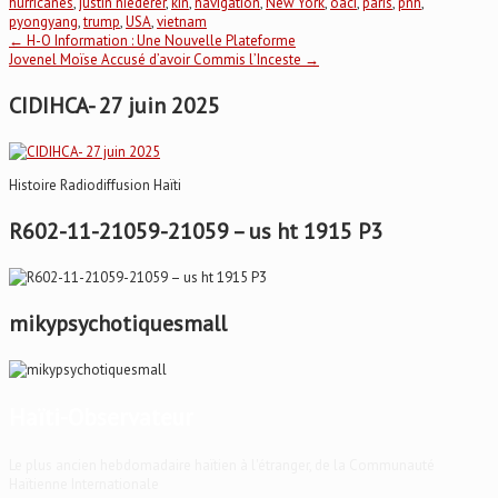
hurricanes
,
justin niederer
,
kin
,
navigation
,
New York
,
oaci
,
paris
,
pnh
,
pyongyang
,
trump
,
USA
,
vietnam
Post
←
H-O Information : Une Nouvelle Plateforme
Jovenel Moïse Accusé d’avoir Commis l’Inceste
→
navigation
CIDIHCA- 27 juin 2025
Histoire Radiodiffusion Haïti
R602-11-21059-21059 – us ht 1915 P3
mikypsychotiquesmall
Haïti-Observateur
Le plus ancien hebdomadaire haïtien à l'étranger, de la Communauté
Haïtienne Internationale