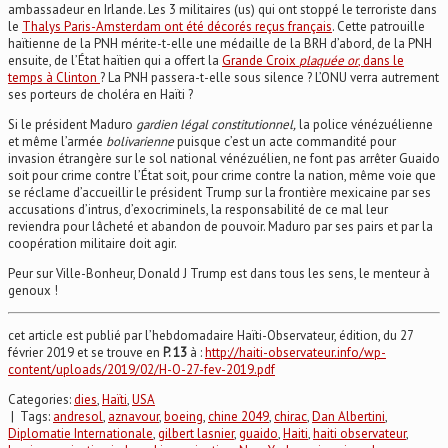
ambassadeur en Irlande. Les 3 militaires (us) qui ont stoppé le terroriste dans
le
Thalys Paris-Amsterdam ont été décorés reçus français
. Cette patrouille
haïtienne de la PNH mérite-t-elle une médaille de la BRH d’abord, de la PNH
ensuite, de l’État haïtien qui a offert la
Grande Croix
plaquée or
, dans le
temps à Clinton
? La PNH passera-t-elle sous silence ? L’ONU verra autrement
ses porteurs de choléra en Haïti ?
Si le président Maduro
gardien légal constitutionnel,
la police vénézuélienne
et même l’armée
bolivarienne
puisque c’est un acte commandité pour
invasion étrangère sur le sol national vénézuélien, ne font pas arrêter Guaido
soit pour crime contre l’État soit, pour crime contre la nation, même voie que
se réclame d’accueillir le président Trump sur la frontière mexicaine par ses
accusations d’intrus, d’exocriminels, la responsabilité de ce mal leur
reviendra pour lâcheté et abandon de pouvoir. Maduro par ses pairs et par la
coopération militaire doit agir.
Peur sur Ville-Bonheur, Donald J Trump est dans tous les sens, le menteur à
genoux !
cet article est publié par l’hebdomadaire Haïti-Observateur, édition, du 27
février 2019 et se trouve en
P. 13
à :
http://haiti-observateur.info/wp-
content/uploads/2019/02/H-O-27-fev-2019.pdf
Categories:
dies
,
Haïti
,
USA
| Tags:
andresol
,
aznavour
,
boeing
,
chine 2049
,
chirac
,
Dan Albertini
,
Diplomatie Internationale
,
gilbert lasnier
,
guaido
,
Haiti
,
haiti observateur
,