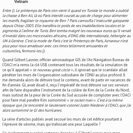
Vietnam
Entre (). Le printemps de Paris s’en vient-il quand en Tunisie le monde a oublié
la chasse à Ben Ali, là où Paris interdit courait au pas de charge pour alimenter
les manifs, fragiliser le royaume de Ben ? Paris camoufla l’insécurité galopante
depuis Chirac-2003. Elle transféra le poids de ses insatisfactions locales et le
pigmenta à l’arôme de Tunis. Ben tomba malgré les nouveaux euros qu’il venait
d’investir dans ces mercenaires africains, d’ONG dite internationale, hébergée au
UN à Genève. C’est la mode de Paris c’est le Printemps de Paris, Aznavour n’est
plus pour nous amadouer avec ces rimes tellement amusantes et
culturelles
,
fermons-les ().
Quand Gilbert Lasnier, officier aéronautique GIS de l’Air Navigation Bureau de
l’OACI m’a remis la clé USB contenant tous les résultats de la simulation de
ce qu’il appelait ‹‹
le nouveau great circle
››, il ignorait que le scandale allait
pénétrer les murs de l’organisation subsidiaire de l’ONU au plus profond. Il
me demanda alors de détruire tout le contenu, avant de partir en vacances de
fin d’année. GL avait disait-il, reçu l’impératif de tout détruire sur ses serveurs
afin de faire disparaître l’instrument de la colère de Kim de la Corée du Nord,
mais surtout de la peur de la Corée du Sud accusée de comploter avec l’OACI
pour faire mal paraître Kim surnommé ‹‹
le rocket man
››.
C’est à la même
époque que j’ai rencontré le lieutenant-colonel Justin Niederer à l’OACI, que j’ai
alors surnommé le GI des hurricanes
.
La série d’articles publiés avait secoué les murs de cet édifice pourtant à
l’épreuve de séisme, mais qui trahissait une peur. Laquelle ?