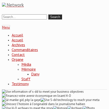
Network
Menu
Accueil
Accueil
Archives
Commanditaires
Contact
Organe
Média
Mémoire
Dany
Staff
Testimony