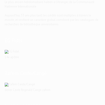
Le plus ancien hebdomadaire haïtien à l'étranger, de la Communauté
Haïtienne Internationale
Aujourd'hui, 53 ans plus tard, les crédits sont multiples à travers le
monde, et revêtent un caractère global corroboré par les catalogues de
recherches de bibliothèque universitaires.
EG Fidel
14e apôtre
Zafèm Ceide/Cangé
dener Ceide Reginald Cange zafem