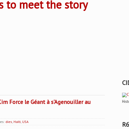
s to meet the story
CI
im Force le Géant à s’Agenouiller au
Hist
ies:
dies
,
Haïti
,
USA
R6