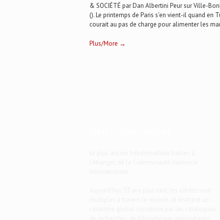
& SOCIÉTÉ par Dan Albertini Peur sur Ville-Bon
(). Le printemps de Paris s’en vient-il quand en 
courait au pas de charge pour alimenter les mani
Plus/More →
Haïti-Observateur
Le plus ancien hebdomadaire haïtien à
l'étranger, de la Communauté Haïtienne
Internationale
Aujourd'hui, 53 ans plus tard, les crédits sont
multiples à travers le monde, et revêtent un
caractère global corroboré par les catalogues
de recherches de bibliothèque universitaires.