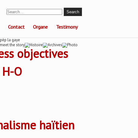
Contact
Organe
Testimony
ess objectives
t H-O
rnalisme haïtien