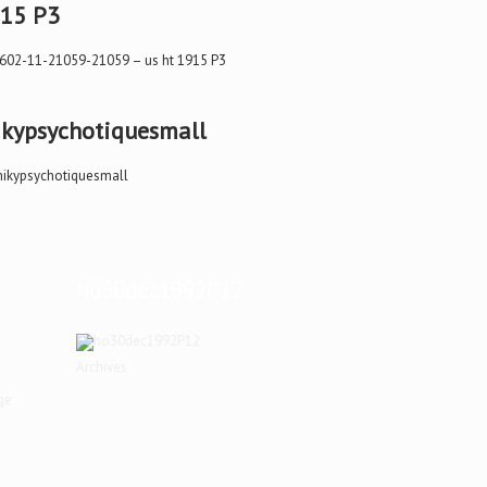
15 P3
kypsychotiquesmall
ho30dec1992P12
Archives
ge