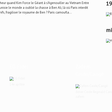
19
heur quand Kim Force le Géant à s’Agenouiller au Vietnam Entre
Tunisie le monde a oublié la chasse à Ben Ali, là où Paris interdit
fs, fragiliser le royaume de Ben ? Paris camoufla...
mi
EG Fidel
Zafèm
Ceide/Cangé
14e apôtre
dener Ceide Reginald Can
zafem